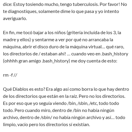
dice: Estoy tosiendo mucho, tengo tuberculosis. Por favor! No
te diagnostiques, solamente dime lo que pasa y yo intento
averiguarlo.
En fin, me tocó bajar a los niños (gritería incluída de los 3, la
madre y ellos) y sentarme a ver por qué no arrancaba la
máquina, abrir el disco duro de la máquina virtual… qué raro,
los directorios de / estaban ahí! … cuando veo en .bash_history
(ohhhh gran amigo .bash_history) me doy cuenta de esto:
rm -f /
/
Qué Diablos es esto? Era algo así como borra lo que hay dentro
de los directorios que están en la raíz. Pero no los directorios.
Es por eso que yo seguía viendo /bin, /sbin, /etc, todo todo
todo. Pero cuando miro, dentro de /bin no había ningún
archivo, dentro de /sbin/ no había ningún archivo y así… todo
limpio, vacío pero los directorios sí existían.