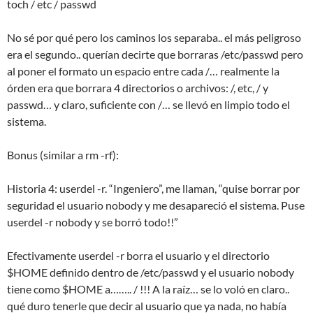
toch / etc / passwd
No sé por qué pero los caminos los separaba.. el más peligroso
era el segundo.. querían decirte que borraras /etc/passwd pero
al poner el formato un espacio entre cada /… realmente la
órden era que borrara 4 directorios o archivos: /, etc, / y
passwd… y claro, suficiente con /… se llevó en limpio todo el
sistema.
Bonus (similar a rm -rf):
Historia 4: userdel -r. “Ingeniero”, me llaman, “quise borrar por
seguridad el usuario nobody y me desapareció el sistema. Puse
userdel -r nobody y se borró todo!!”
Efectivamente userdel -r borra el usuario y el directorio
$HOME definido dentro de /etc/passwd y el usuario nobody
tiene como $HOME a…….. / !!! A la raíz… se lo voló en claro..
qué duro tenerle que decir al usuario que ya nada, no había