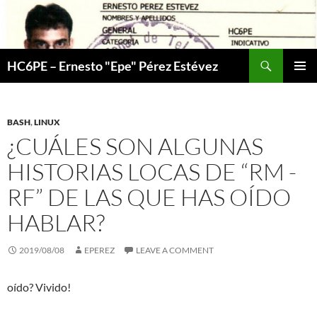
Skip
to
content
Search
HC6PE – Ernesto "Epe" Pérez Estévez
PRIMAR
MENU
BASH
,
LINUX
¿CUÁLES SON ALGUNAS
HISTORIAS LOCAS DE “RM -
RF” DE LAS QUE HAS OÍDO
HABLAR?
2019/08/08
EPEREZ
LEAVE A COMMENT
oído? Vivido!