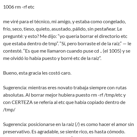
1006 rm -rf etc
me viré para el técnico, mi amigo, y estaba como congelado,
frío, seco, tieso, quieto, asustado, pálido, sin pestañear. Le
pregunté: y esto? Me dijo: “yo quería borrar el directorio etc
que estaba dentro de tmp”. “Sí, pero borraste el de la raíz.” — le
contesté. “Es que me llamaron cuando puse cd .. (el 1005) y se
me olvidó lo había puesto y borré etc de la raíz”.
Bueno, esta gracia les costó caro.
Sugerencia: mientras eres novato trabaja siempre con rutas
absolutas. Al borrar mejor hubiera puesto rm -rf /tmp/etc y
con CERTEZA se refería al etc que había copiado dentro de
/tmp/
Sugerencia: posicionarse en la raíz (/) es como hacer el amor sin
preservativo. Es agradable, se siente rico, es hasta cómodo.