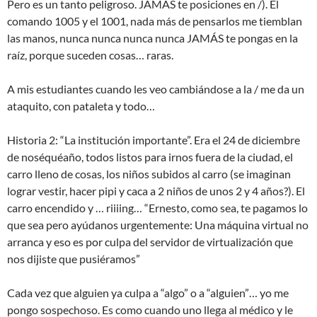
Pero es un tanto peligroso. JAMÁS te posiciones en /). El
comando 1005 y el 1001, nada más de pensarlos me tiemblan
las manos, nunca nunca nunca nunca JAMÁS te pongas en la
raíz, porque suceden cosas… raras.
A mis estudiantes cuando les veo cambiándose a la / me da un
ataquito, con pataleta y todo…
Historia 2: “La institución importante”. Era el 24 de diciembre
de noséquéaño, todos listos para irnos fuera de la ciudad, el
carro lleno de cosas, los niños subidos al carro (se imaginan
lograr vestir, hacer pipi y caca a 2 niños de unos 2 y 4 años?). El
carro encendido y … riiiing… “Ernesto, como sea, te pagamos lo
que sea pero ayúdanos urgentemente: Una máquina virtual no
arranca y eso es por culpa del servidor de virtualización que
nos dijiste que pusiéramos”
Cada vez que alguien ya culpa a “algo” o a “alguien”… yo me
pongo sospechoso. Es como cuando uno llega al médico y le