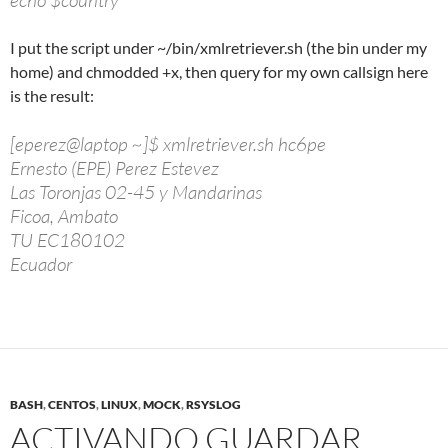
echo $country
I put the script under ~/bin/xmlretriever.sh (the bin under my
home) and chmodded +x, then query for my own callsign here
is the result:
[eperez@laptop ~]$ xmlretriever.sh hc6pe
Ernesto (EPE) Perez Estevez
Las Toronjas 02-45 y Mandarinas
Ficoa, Ambato
TU EC180102
Ecuador
BASH
,
CENTOS
,
LINUX
,
MOCK
,
RSYSLOG
ACTIVANDO GUARDAR