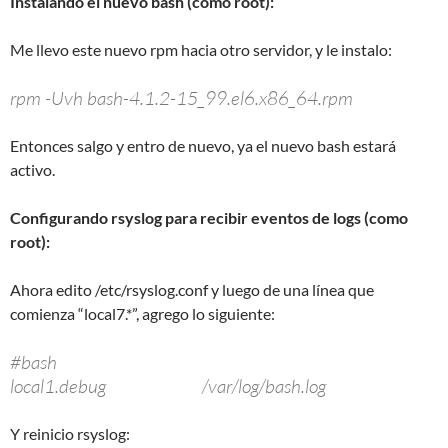
Instalando el nuevo bash (como root):
Me llevo este nuevo rpm hacia otro servidor, y le instalo:
rpm -Uvh bash-4.1.2-15_99.el6.x86_64.rpm
Entonces salgo y entro de nuevo, ya el nuevo bash estará
activo.
Configurando rsyslog para recibir eventos de logs (como
root):
Ahora edito /etc/rsyslog.conf y luego de una línea que
comienza “local7.*”, agrego lo siguiente:
#bash
local1.debug /var/log/bash.log
Y reinicio rsyslog: