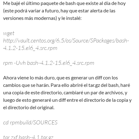
Me bajé el último paquete de bash que existe al día de hoy
(este podrá variar a futuro, hay que estar alerta de las
versiones más modernas) y le instalé:
wget
http://vault.centos.org/6.5/os/Source/SPackages/bash-
4.1.2-15.el6_4.src.rpm
rpm -Uvh bash-4.1.2-15.el6_4.src.rpm
Ahora viene lo más duro, que es generar un diff con los
cambios que se harán. Para ello abriré el tar.gz del bash, haré
una copia de este directorio, cambiaré un par de archivos, y
luego de esto generaré un diff entre el directorio de la copia y
el directorio del original.
cd rpmbuild/SOURCES
tar zxf bash-4.1.tar.gz