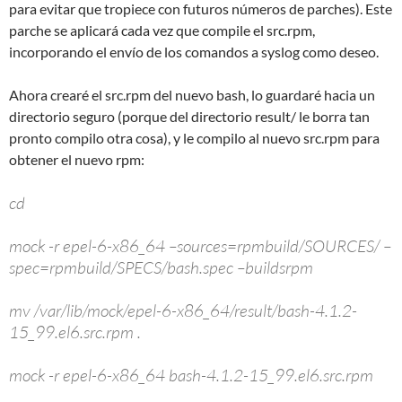
para evitar que tropiece con futuros números de parches). Este
parche se aplicará cada vez que compile el src.rpm,
incorporando el envío de los comandos a syslog como deseo.
Ahora crearé el src.rpm del nuevo bash, lo guardaré hacia un
directorio seguro (porque del directorio result/ le borra tan
pronto compilo otra cosa), y le compilo al nuevo src.rpm para
obtener el nuevo rpm:
cd
mock -r epel-6-x86_64 –sources=rpmbuild/SOURCES/ –
spec=rpmbuild/SPECS/bash.spec –buildsrpm
mv /var/lib/mock/epel-6-x86_64/result/bash-4.1.2-
15_99.el6.src.rpm .
mock -r epel-6-x86_64 bash-4.1.2-15_99.el6.src.rpm