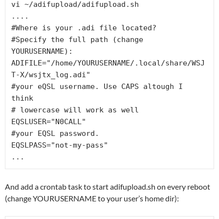
vi ~/adifupload/adifupload.sh

....

#Where is your .adi file located? 

#Specify the full path (change 
YOURUSERNAME):

ADIFILE="/home/YOURUSERNAME/.local/share/WSJ
T-X/wsjtx_log.adi"

#your eQSL username. Use CAPS altough I 
think

# lowercase will work as well

EQSLUSER="N0CALL"

#your EQSL password.

EQSLPASS="not-my-pass"

...
And add a crontab task to start adifupload.sh on every reboot
(change YOURUSERNAME to your user’s home dir):