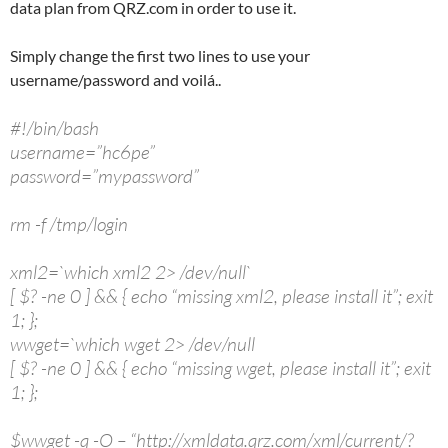
data plan from QRZ.com in order to use it.
Simply change the first two lines to use your
username/password and voilá..
#!/bin/bash
username=”hc6pe”
password=”mypassword”
rm -f /tmp/login
xml2=`which xml2 2> /dev/null`
[ $? -ne 0 ] && { echo “missing xml2, please install it”; exit
1; };
wwget=`which wget 2> /dev/null
[ $? -ne 0 ] && { echo “missing wget, please install it”; exit
1; };
$wwget -q -O – “http://xmldata.qrz.com/xml/current/?