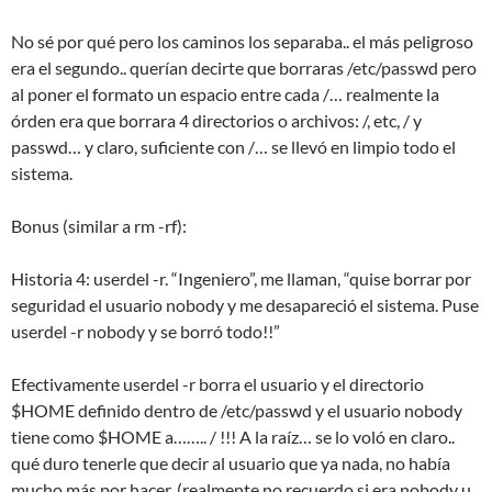
No sé por qué pero los caminos los separaba.. el más peligroso
era el segundo.. querían decirte que borraras /etc/passwd pero
al poner el formato un espacio entre cada /… realmente la
órden era que borrara 4 directorios o archivos: /, etc, / y
passwd… y claro, suficiente con /… se llevó en limpio todo el
sistema.
Bonus (similar a rm -rf):
Historia 4: userdel -r. “Ingeniero”, me llaman, “quise borrar por
seguridad el usuario nobody y me desapareció el sistema. Puse
userdel -r nobody y se borró todo!!”
Efectivamente userdel -r borra el usuario y el directorio
$HOME definido dentro de /etc/passwd y el usuario nobody
tiene como $HOME a…….. / !!! A la raíz… se lo voló en claro..
qué duro tenerle que decir al usuario que ya nada, no había
mucho más por hacer. (realmente no recuerdo si era nobody u