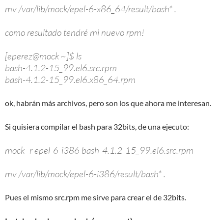
mv /var/lib/mock/epel-6-x86_64/result/bash* .
como resultado tendré mi nuevo rpm!
[eperez@mock ~]$ ls
bash-4.1.2-15_99.el6.src.rpm
bash-4.1.2-15_99.el6.x86_64.rpm
ok, habrán más archivos, pero son los que ahora me interesan.
Si quisiera compilar el bash para 32bits, de una ejecuto:
mock -r epel-6-i386 bash-4.1.2-15_99.el6.src.rpm
mv /var/lib/mock/epel-6-i386/result/bash* .
Pues el mismo src.rpm me sirve para crear el de 32bits.