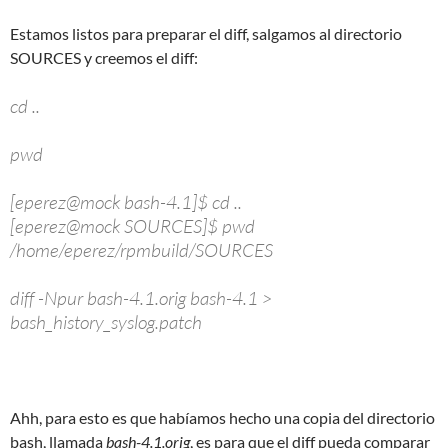
Estamos listos para preparar el diff, salgamos al directorio
SOURCES y creemos el diff:
cd ..
pwd
[eperez@mock bash-4.1]$ cd ..
[eperez@mock SOURCES]$ pwd
/home/eperez/rpmbuild/SOURCES
diff -Npur bash-4.1.orig bash-4.1 >
bash_history_syslog.patch
Ahh, para esto es que habíamos hecho una copia del directorio
bash, llamada
bash-4.1.orig
, es para que el diff pueda comparar