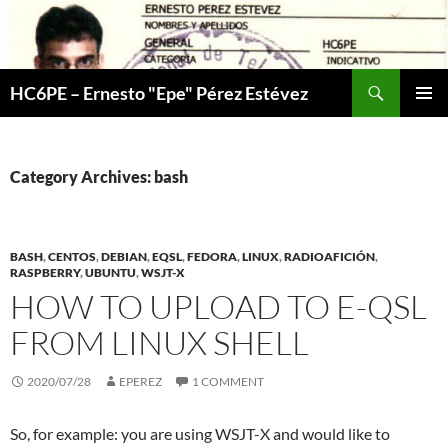
Skip
to
content
Search
HC6PE – Ernesto "Epe" Pérez Estévez
PRIMAR
MENU
Category Archives: bash
BASH
,
CENTOS
,
DEBIAN
,
EQSL
,
FEDORA
,
LINUX
,
RADIOAFICIÓN
,
RASPBERRY
,
UBUNTU
,
WSJT-X
HOW TO UPLOAD TO E-QSL
FROM LINUX SHELL
2020/07/28
EPEREZ
1 COMMENT
So, for example: you are using WSJT-X and would like to