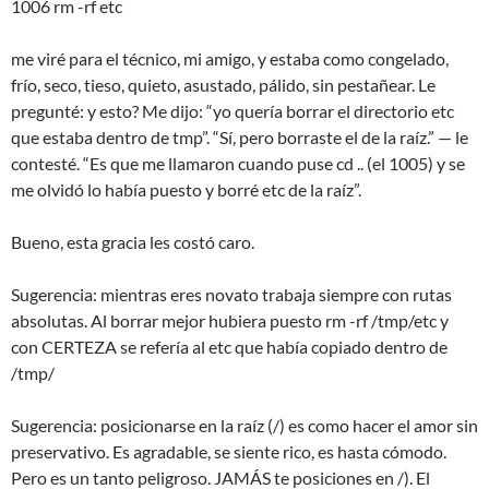
1006 rm -rf etc
me viré para el técnico, mi amigo, y estaba como congelado,
frío, seco, tieso, quieto, asustado, pálido, sin pestañear. Le
pregunté: y esto? Me dijo: “yo quería borrar el directorio etc
que estaba dentro de tmp”. “Sí, pero borraste el de la raíz.” — le
contesté. “Es que me llamaron cuando puse cd .. (el 1005) y se
me olvidó lo había puesto y borré etc de la raíz”.
Bueno, esta gracia les costó caro.
Sugerencia: mientras eres novato trabaja siempre con rutas
absolutas. Al borrar mejor hubiera puesto rm -rf /tmp/etc y
con CERTEZA se refería al etc que había copiado dentro de
/tmp/
Sugerencia: posicionarse en la raíz (/) es como hacer el amor sin
preservativo. Es agradable, se siente rico, es hasta cómodo.
Pero es un tanto peligroso. JAMÁS te posiciones en /). El