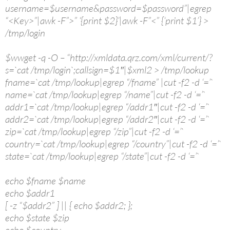
username=$username&password=$password”|egrep
“<Key>”|awk -F”>” ‘{print $2}’|awk -F”<” {‘print $1’} >
/tmp/login
$wwget -q -O – “http://xmldata.qrz.com/xml/current/?
s=`cat /tmp/login`;callsign=$1″|$xml2 > /tmp/lookup
fname=`cat /tmp/lookup|egrep “/fname” |cut -f2 -d ‘=’`
name=`cat /tmp/lookup|egrep “/name”|cut -f2 -d ‘=’`
addr1=`cat /tmp/lookup|egrep “/addr1″|cut -f2 -d ‘=’`
addr2=`cat /tmp/lookup|egrep “/addr2″|cut -f2 -d ‘=’`
zip=`cat /tmp/lookup|egrep “/zip”|cut -f2 -d ‘=’`
country=`cat /tmp/lookup|egrep “/country”|cut -f2 -d ‘=’`
state=`cat /tmp/lookup|egrep “/state”|cut -f2 -d ‘=’`
echo $fname $name
echo $addr1
[ -z “$addr2” ] || { echo $addr2; };
echo $state $zip