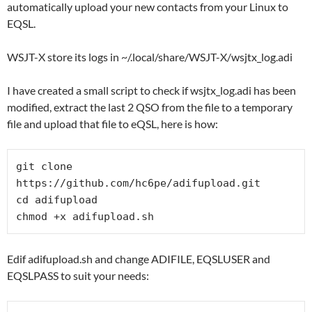
automatically upload your new contacts from your Linux to
EQSL.
WSJT-X store its logs in ~/.local/share/WSJT-X/wsjtx_log.adi
I have created a small script to check if wsjtx_log.adi has been
modified, extract the last 2 QSO from the file to a temporary
file and upload that file to eQSL, here is how:
git clone 
https://github.com/hc6pe/adifupload.git

cd adifupload

chmod +x adifupload.sh
Edif adifupload.sh and change ADIFILE, EQSLUSER and
EQSLPASS to suit your needs: