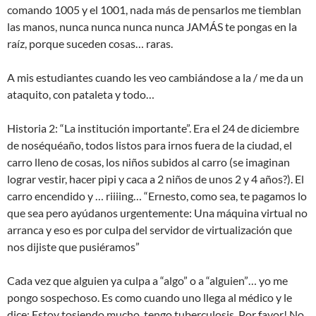
comando 1005 y el 1001, nada más de pensarlos me tiemblan
las manos, nunca nunca nunca nunca JAMÁS te pongas en la
raíz, porque suceden cosas… raras.
A mis estudiantes cuando les veo cambiándose a la / me da un
ataquito, con pataleta y todo…
Historia 2: “La institución importante”. Era el 24 de diciembre
de noséquéaño, todos listos para irnos fuera de la ciudad, el
carro lleno de cosas, los niños subidos al carro (se imaginan
lograr vestir, hacer pipi y caca a 2 niños de unos 2 y 4 años?). El
carro encendido y … riiiing… “Ernesto, como sea, te pagamos lo
que sea pero ayúdanos urgentemente: Una máquina virtual no
arranca y eso es por culpa del servidor de virtualización que
nos dijiste que pusiéramos”
Cada vez que alguien ya culpa a “algo” o a “alguien”… yo me
pongo sospechoso. Es como cuando uno llega al médico y le
dice: Estoy tosiendo mucho, tengo tuberculosis. Por favor! No