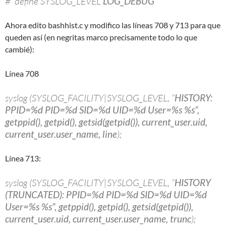
# define SYSLOG_LEVEL
LOG_DEBUG
Ahora edito bashhist.c y modifico las líneas 708 y 713 para que
queden así (en negritas marco precisamente todo lo que
cambié):
Línea 708
syslog (SYSLOG_FACILITY|SYSLOG_LEVEL, “
HISTORY:
PPID=%d PID=%d SID=%d UID=%d User=%s %s”,
getppid(), getpid(), getsid(getpid()), current_user.uid,
current_user.user_name, line
);
Línea 713:
syslog (SYSLOG_FACILITY|SYSLOG_LEVEL, “
HISTORY
(TRUNCATED): PPID=%d PID=%d SID=%d UID=%d
User=%s %s”, getppid(), getpid(), getsid(getpid()),
current_user.uid, current_user.user_name, trunc
);