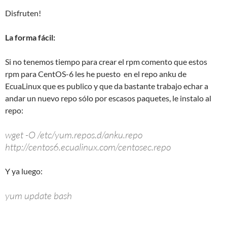
Disfruten!
La forma fácil:
Si no tenemos tiempo para crear el rpm comento que estos
rpm para CentOS-6 les he puesto en el repo anku de
EcuaLinux que es publico y que da bastante trabajo echar a
andar un nuevo repo sólo por escasos paquetes, le instalo al
repo:
wget -O /etc/yum.repos.d/anku.repo
http://centos6.ecualinux.com/centosec.repo
Y ya luego:
yum update bash