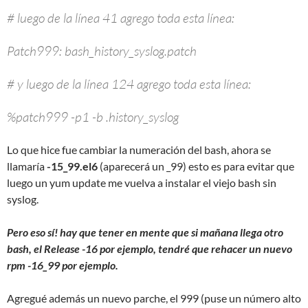
# luego de la línea 41 agrego toda esta línea:
Patch999: bash_history_syslog.patch
# y luego de la línea 124 agrego toda esta línea:
%patch999 -p1 -b .history_syslog
Lo que hice fue cambiar la numeración del bash, ahora se
llamaría
-15_99.el6
(aparecerá un _99) esto es para evitar que
luego un yum update me vuelva a instalar el viejo bash sin
syslog.
Pero eso sí! hay que tener en mente que si mañana llega otro
bash, el Release -16 por ejemplo, tendré que rehacer un nuevo
rpm -16_99 por ejemplo.
Agregué además un nuevo parche, el 999 (puse un número alto