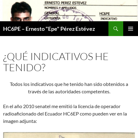
Skip
to
content
Search
HC6PE – Ernesto "Epe" Pérez Estévez
PRIMAR
MENU
¿QUÉ INDICATIVOS HE
TENIDO?
Todos los indicativos que he tenido han sido obtenidos a
través de las autoridades competentes.
En el año 2010 senatel me emitió la licencia de operador
radioaficionado del Ecuador HC6EP como pueden ver en la
imagen adjunta: