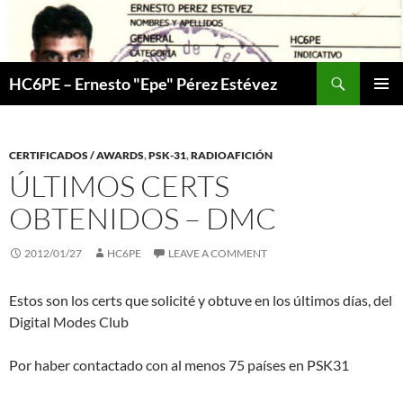
Skip
to
content
Search
HC6PE – Ernesto "Epe" Pérez Estévez
PRIMAR
MENU
CERTIFICADOS / AWARDS
,
PSK-31
,
RADIOAFICIÓN
ÚLTIMOS CERTS
OBTENIDOS – DMC
2012/01/27
HC6PE
LEAVE A COMMENT
Estos son los certs que solicité y obtuve en los últimos días, del
Digital Modes Club
Por haber contactado con al menos 75 países en PSK31