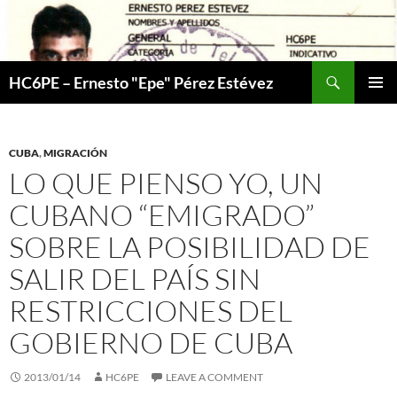
Skip
to
content
Search
HC6PE – Ernesto "Epe" Pérez Estévez
PRIMAR
MENU
CUBA
,
MIGRACIÓN
LO QUE PIENSO YO, UN
CUBANO “EMIGRADO”
SOBRE LA POSIBILIDAD DE
SALIR DEL PAÍS SIN
RESTRICCIONES DEL
GOBIERNO DE CUBA
2013/01/14
HC6PE
LEAVE A COMMENT