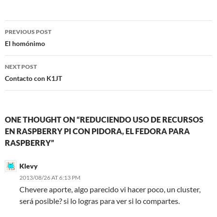
Post
PREVIOUS POST
navigation
El homónimo
NEXT POST
Contacto con K1JT
ONE THOUGHT ON “REDUCIENDO USO DE RECURSOS
EN RASPBERRY PI CON PIDORA, EL FEDORA PARA
RASPBERRY”
Klevy
2013/08/26 AT 6:13 PM
Chevere aporte, algo parecido vi hacer poco, un cluster,
será posible? si lo logras para ver si lo compartes.