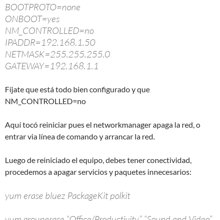
BOOTPROTO=none
ONBOOT=yes
NM_CONTROLLED=no
IPADDR=192.168.1.50
NETMASK=255.255.255.0
GATEWAY=192.168.1.1
Fíjate que está todo bien configurado y que
NM_CONTROLLED=no
Aquí tocó reiniciar pues el networkmanager apaga la red, o
entrar via línea de comando y arrancar la red.
Luego de reiniciado el equipo, debes tener conectividad,
procedemos a apagar servicios y paquetes innecesarios:
yum erase bluez PackageKit polkit
yum grouperase “Office/Productivity” “Sound and Video”