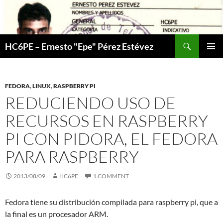
Skip
to
content
Search
HC6PE – Ernesto "Epe" Pérez Estévez
PRIMAR
MENU
FEDORA
,
LINUX
,
RASPBERRY PI
REDUCIENDO USO DE
RECURSOS EN RASPBERRY
PI CON PIDORA, EL FEDORA
PARA RASPBERRY
2013/08/09
HC6PE
1 COMMENT
Fedora tiene su distribución compilada para raspberry pi, que a
la final es un procesador ARM.