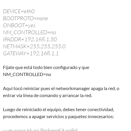
DEVICE=eth0
BOOTPROTO=none
ONBOOT=yes
NM_CONTROLLED=no
IPADDR=192.168.1.50
NETMASK=255.255.255.0
GATEWAY=192.168.1.1
Fíjate que está todo bien configurado y que
NM_CONTROLLED=no
Aquí tocó reiniciar pues el networkmanager apaga la red, o
entrar via línea de comando y arrancar la red.
Luego de reiniciado el equipo, debes tener conectividad,
procedemos a apagar servicios y paquetes innecesarios:
yum erase bluez PackageKit polkit