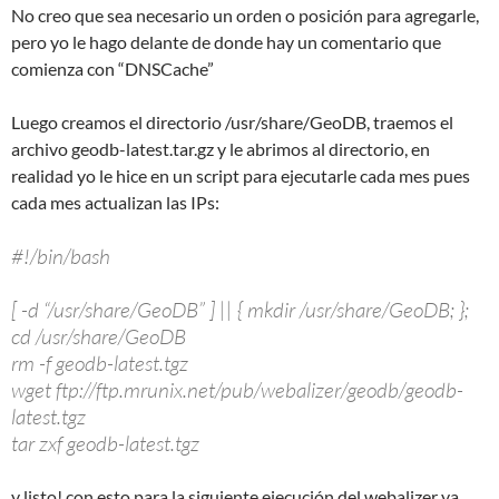
No creo que sea necesario un orden o posición para agregarle,
pero yo le hago delante de donde hay un comentario que
comienza con “DNSCache”
Luego creamos el directorio /usr/share/GeoDB, traemos el
archivo geodb-latest.tar.gz y le abrimos al directorio, en
realidad yo le hice en un script para ejecutarle cada mes pues
cada mes actualizan las IPs:
#!/bin/bash
[ -d “/usr/share/GeoDB” ] || { mkdir /usr/share/GeoDB; };
cd /usr/share/GeoDB
rm -f geodb-latest.tgz
wget ftp://ftp.mrunix.net/pub/webalizer/geodb/geodb-
latest.tgz
tar zxf geodb-latest.tgz
y listo! con esto para la siguiente ejecución del webalizer ya