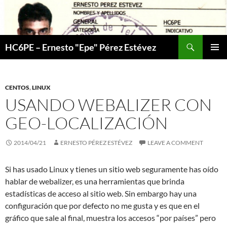
Skip
to
content
Search
HC6PE – Ernesto "Epe" Pérez Estévez
PRIMAR
MENU
CENTOS
,
LINUX
USANDO WEBALIZER CON
GEO-LOCALIZACIÓN
2014/04/21
ERNESTO PÉREZ ESTÉVEZ
LEAVE A COMMENT
Si has usado Linux y tienes un sitio web seguramente has oído
hablar de webalizer, es una herramientas que brinda
estadísticas de acceso al sitio web. Sin embargo hay una
configuración que por defecto no me gusta y es que en el
gráfico que sale al final, muestra los accesos “por países” pero