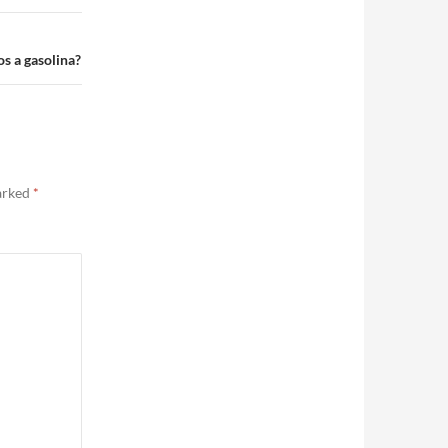
os a gasolina?
marked
*