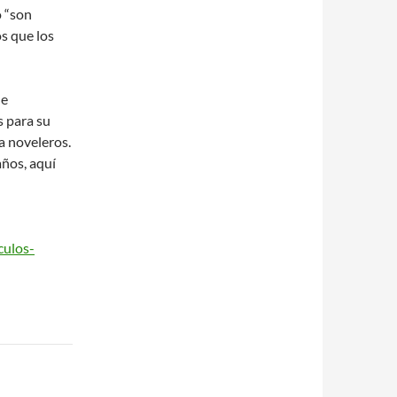
o “son
s que los
de
 para su
ra noveleros.
ños, aquí
culos-