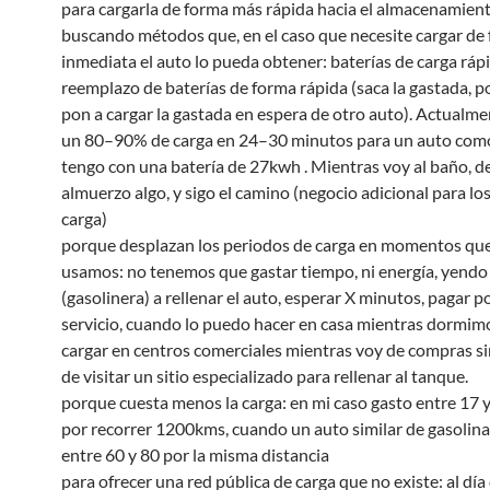
para cargarla de forma más rápida hacia el almacenamient
buscando métodos que, en el caso que necesite cargar de
inmediata el auto lo pueda obtener: baterías de carga ráp
reemplazo de baterías de forma rápida (saca la gastada, p
pon a cargar la gastada en espera de otro auto). Actualme
un 80–90% de carga en 24–30 minutos para un auto como
tengo con una batería de 27kwh . Mientras voy al baño, 
almuerzo algo, y sigo el camino (negocio adicional para lo
carga)
porque desplazan los periodos de carga en momentos que
usamos: no tenemos que gastar tiempo, ni energía, yendo 
(gasolinera) a rellenar el auto, esperar X minutos, pagar po
servicio, cuando lo puedo hacer en casa mientras dormim
cargar en centros comerciales mientras voy de compras s
de visitar un sitio especializado para rellenar al tanque.
porque cuesta menos la carga: en mi caso gasto entre 17
por recorrer 1200kms, cuando un auto similar de gasolina
entre 60 y 80 por la misma distancia
para ofrecer una red pública de carga que no existe: al día