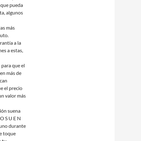
la que pueda
ta, algunos
ras más
auto.
antía a la
es a estas,
 para que el
 en más de
zcan
e el precio
 un valor más
tión suena
 O S U E N
 uno durante
te toque
a tu