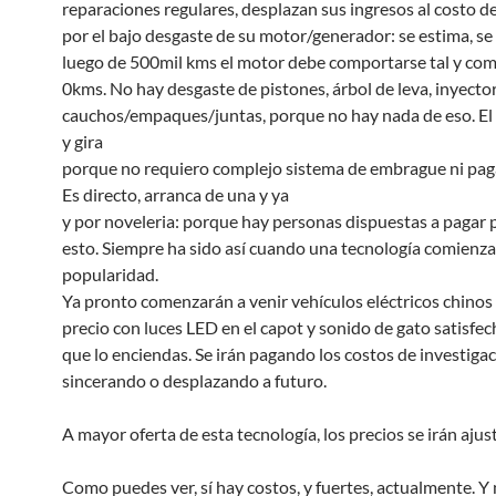
reparaciones regulares, desplazan sus ingresos al costo de
por el bajo desgaste de su motor/generador: se estima, se
luego de 500mil kms el motor debe comportarse tal y co
0kms. No hay desgaste de pistones, árbol de leva, inyector
cauchos/empaques/juntas, porque no hay nada de eso. El
y gira
porque no requiero complejo sistema de embrague ni paga
Es directo, arranca de una y ya
y por noveleria: porque hay personas dispuestas a pagar 
esto. Siempre ha sido así cuando una tecnología comienza
popularidad.
Ya pronto comenzarán a venir vehículos eléctricos chinos 
precio con luces LED en el capot y sonido de gato satisfe
que lo enciendas. Se irán pagando los costos de investiga
sincerando o desplazando a futuro.
A mayor oferta de esta tecnología, los precios se irán aju
Como puedes ver, sí hay costos, y fuertes, actualmente. Y 