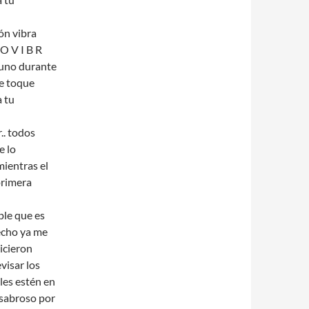
ón vibra
O V I B R
 uno durante
te toque
a tu
.. todos
e lo
mientras el
primera
ple que es
hecho ya me
icieron
visar los
bles estén en
 sabroso por