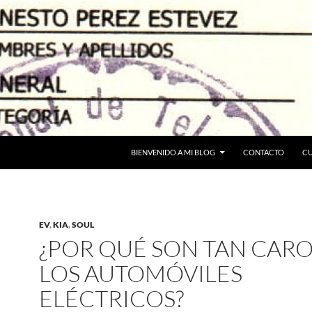
BIENVENIDO A MI BLOG
CONTACTO
C
EV
,
KIA
,
SOUL
¿POR QUÉ SON TAN CAR
LOS AUTOMÓVILES
ELÉCTRICOS?