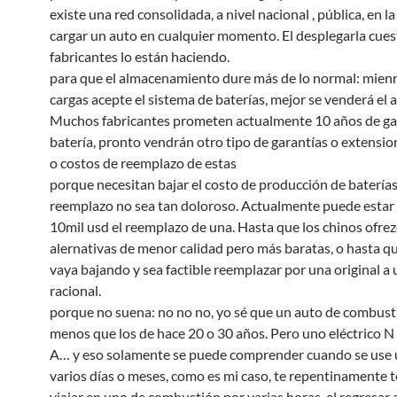
existe una red consolidada, a nivel nacional , pública, en 
cargar un auto en cualquier momento. El desplegarla cues
fabricantes lo están haciendo.
para que el almacenamiento dure más de lo normal: mien
cargas acepte el sistema de baterías, mejor se venderá el 
Muchos fabricantes prometen actualmente 10 años de gar
batería, pronto vendrán otro tipo de garantías o extension
o costos de reemplazo de estas
porque necesitan bajar el costo de producción de baterías
reemplazo no sea tan doloroso. Actualmente puede estar
10mil usd el reemplazo de una. Hasta que los chinos ofre
alernativas de menor calidad pero más baratas, o hasta qu
vaya bajando y sea factible reemplazar por una original a
racional.
porque no suena: no no no, yo sé que un auto de combus
menos que los de hace 20 o 30 años. Pero uno eléctrico N
A… y eso solamente se puede comprender cuando se use
varios días o meses, como es mi caso, te repentinamente 
viajar en uno de combustión por varias horas, el regresar 