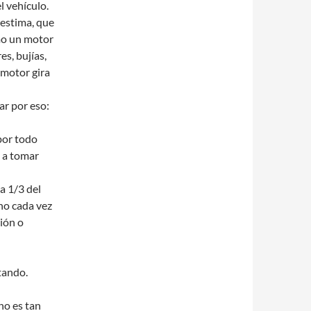
l vehículo.
 estima, que
mo un motor
es, bujías,
 motor gira
r por eso:
por todo
 a tomar
a 1/3 del
cho cada vez
ción o
stando.
no es tan