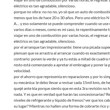
eléctrico es tan agradable, silencioso.
porque no vibra: no no no, yo sé que un auto de combusti
menos que los de hace 20 o 30 años. Pero uno eléctrico N 
A… y eso solamente se puede comprender cuando se use
varios días o meses, como es mi caso, te repentinamente 
viajar en uno de combustión por varias horas, el regresar 
eléctrico es tan agradable, silencioso.
por el arranque tan impresionante: tiene una picada super
piensan que se arrastra al arrancar cuando es exactament
contrario: ponen la verde y ya tu estás a mitad de cuadra 
resto está comenzando a apretar el embrague y poner la 
velocidad.
por el ahorro que representa en reparaciones y por lo sim
su mecánica: le debo llevar a revisar cada 15mil kms, de 
quejé ante kia porque siento que en esta 3ra revisión no h
nada. Y es que en verdad qué harán las concesionarias? Re
niveles de refrigerante y líquido de frenos? ver que los ca
su lugar? Mientras no hallen una forma de cobrarte rico y