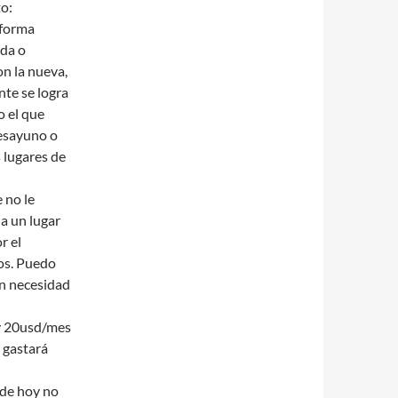
o:
 forma
ida o
on la nueva,
nte se logra
 el que
desayuno o
s lugares de
 no le
a un lugar
r el
os. Puedo
in necesidad
 y 20usd/mes
 gastará
 de hoy no