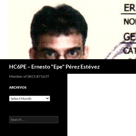
Skip
to
content
Search
HC6PE – Ernesto "Epe" Pérez Estévez
Member of SKCC#7163T
ARCHIVOS
Archivos
Search
for: