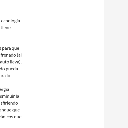
tecnología
 tiene
s para que
 frenado (al
auto lleva),
ndo pueda.
ora lo
ergía
sminuir la
nsfiriendo
ranque que
cánicos que