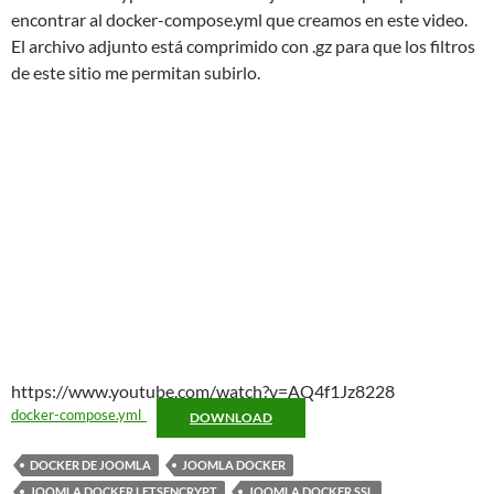
encontrar al docker-compose.yml que creamos en este video.
El archivo adjunto está comprimido con .gz para que los filtros
de este sitio me permitan subirlo.
https://www.youtube.com/watch?v=AQ4f1Jz8228
docker-compose.yml_
DOWNLOAD
DOCKER DE JOOMLA
JOOMLA DOCKER
JOOMLA DOCKER LETSENCRYPT
JOOMLA DOCKER SSL