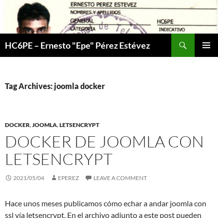
Skip
to
content
Search
HC6PE – Ernesto "Epe" Pérez Estévez
PRIMAR
MENU
Tag Archives: joomla docker
DOCKER
,
JOOMLA
,
LETSENCRYPT
DOCKER DE JOOMLA CON
LETSENCRYPT
2021/05/04
EPEREZ
LEAVE A COMMENT
Hace unos meses publicamos cómo echar a andar joomla con
ssl vía letsencrypt. En el archivo adjunto a este post pueden