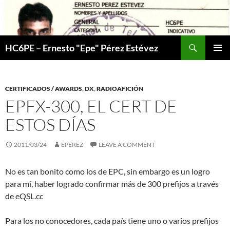
Skip
to
content
Search
HC6PE – Ernesto "Epe" Pérez Estévez
PRIMAR
MENU
CERTIFICADOS / AWARDS
,
DX
,
RADIOAFICIÓN
EPFX-300, EL CERT DE
ESTOS DÍAS
2011/03/24
EPEREZ
LEAVE A COMMENT
No es tan bonito como los de EPC, sin embargo es un logro
para mí, haber logrado confirmar más de 300 prefijos a través
de eQSL.cc
Para los no conocedores, cada país tiene uno o varios prefijos