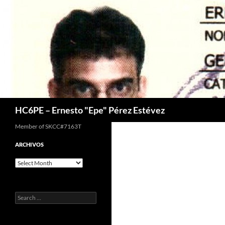
Skip
to
content
Search
HC6PE – Ernesto "Epe" Pérez Estévez
Member of SKCC#7163T
ARCHIVOS
Archivos
Search
for: