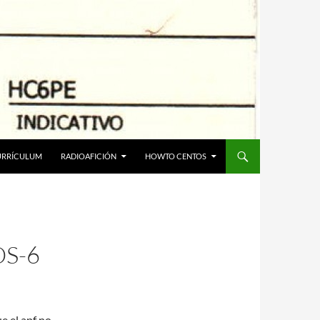
URRÍCULUM
RADIOAFICIÓN
HOWTO CENTOS
S-6
e el apf no