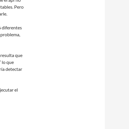
ptables. Pero
rle.
6 diferentes
l problema,
resulta que
 lo que
ría detectar
jecutar el