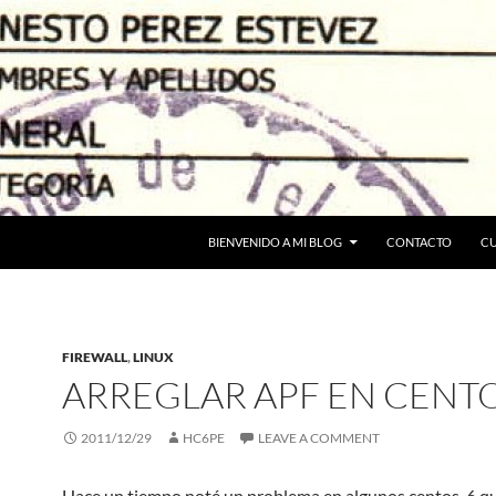
BIENVENIDO A MI BLOG
CONTACTO
C
FIREWALL
,
LINUX
ARREGLAR APF EN CENTO
2011/12/29
HC6PE
LEAVE A COMMENT
Hace un tiempo noté un problema en algunos centos-6 qu