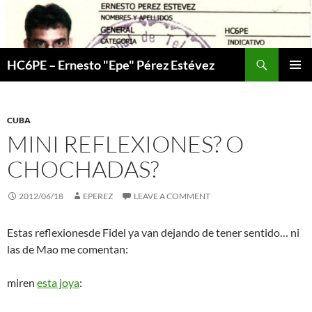
Skip
to
content
Search
HC6PE – Ernesto "Epe" Pérez Estévez
PRIMAR
MENU
CUBA
MINI REFLEXIONES? O
CHOCHADAS?
2012/06/18
EPEREZ
LEAVE A COMMENT
Estas reflexionesde Fidel ya van dejando de tener sentido… ni
las de Mao me comentan:
miren
esta joya
: