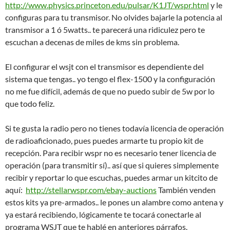
http://www.physics.princeton.edu/pulsar/K1JT/wspr.html
y le
configuras para tu transmisor. No olvides bajarle la potencia al
transmisor a 1 ó 5watts.. te parecerá una ridiculez pero te
escuchan a decenas de miles de kms sin problema.
El configurar el wsjt con el transmisor es dependiente del
sistema que tengas.. yo tengo el flex-1500 y la configuración
no me fue difícil, además de que no puedo subir de 5w por lo
que todo feliz.
Si te gusta la radio pero no tienes todavía licencia de operación
de radioaficionado, pues puedes armarte tu propio kit de
recepción. Para recibir wspr no es necesario tener licencia de
operación (para transmitir sí).. así que si quieres simplemente
recibir y reportar lo que escuchas, puedes armar un kitcito de
aquí:
http://stellarwspr.com/ebay-auctions
También venden
estos kits ya pre-armados.. le pones un alambre como antena y
ya estará recibiendo, lógicamente te tocará conectarle al
programa WSJT que te hablé en anteriores párrafos.