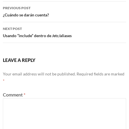
Post
PREVIOUS POST
navigation
¿Cuándo se darán cuenta?
NEXT POST
Usando “include” dentro de /etc/aliases
LEAVE A REPLY
Your email address will not be published.
Required fields are marked
*
Comment
*