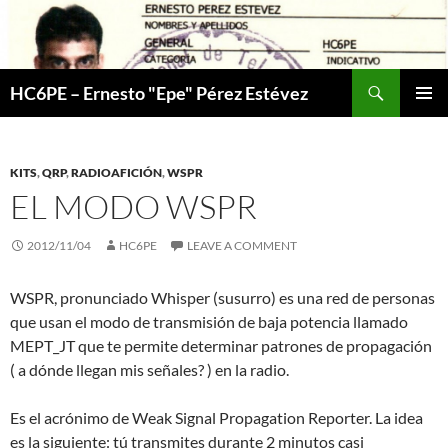
Skip
to
content
Search
HC6PE – Ernesto "Epe" Pérez Estévez
PRIMAR
MENU
KITS
,
QRP
,
RADIOAFICIÓN
,
WSPR
EL MODO WSPR
2012/11/04
HC6PE
LEAVE A COMMENT
WSPR, pronunciado Whisper (susurro) es una red de personas
que usan el modo de transmisión de baja potencia llamado
MEPT_JT que te permite determinar patrones de propagación
( a dónde llegan mis señales? ) en la radio.
Es el acrónimo de Weak Signal Propagation Reporter. La idea
es la siguiente: tú transmites durante 2 minutos casi