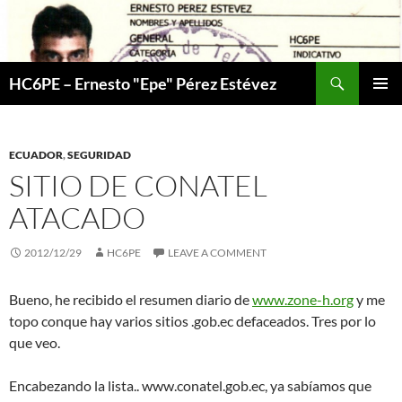
Skip
to
content
Search
HC6PE – Ernesto "Epe" Pérez Estévez
PRIMAR
MENU
ECUADOR
,
SEGURIDAD
SITIO DE CONATEL
ATACADO
2012/12/29
HC6PE
LEAVE A COMMENT
Bueno, he recibido el resumen diario de
www.zone-h.org
y me
topo conque hay varios sitios .gob.ec defaceados. Tres por lo
que veo.
Encabezando la lista.. www.conatel.gob.ec, ya sabíamos que