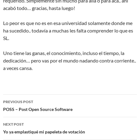
requerido. Simplemente sin mucho para allá o para acá.. ahi
acabó todo… gracias, hasta luego!
Lo peor es que no es en esa universidad solamente donde me
ha sucedido.. todavía a muchas les falta comprender lo que es
SL.
Uno tiene las ganas, el conocimiento, incluso el tiempo, la
dedicación… pero vas por el mundo nadando contra corriente..
a veces cansa.
Post
PREVIOUS POST
navigation
POSS – Post Open Source Software
NEXT POST
Yo ya emplastiqué mi papeleta de votación