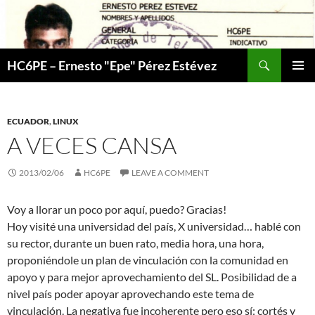
Skip
to
content
Search
HC6PE – Ernesto "Epe" Pérez Estévez
PRIMAR
MENU
ECUADOR
,
LINUX
A VECES CANSA
2013/02/06
HC6PE
LEAVE A COMMENT
Voy a llorar un poco por aquí, puedo? Gracias!
Hoy visité una universidad del país, X universidad… hablé con
su rector, durante un buen rato, media hora, una hora,
proponiéndole un plan de vinculación con la comunidad en
apoyo y para mejor aprovechamiento del SL. Posibilidad de a
nivel país poder apoyar aprovechando este tema de
vinculación. La negativa fue incoherente pero eso sí: cortés y