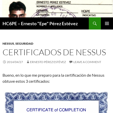
Skip
to
content
Search
HC6PE – Ernesto "Epe" Pérez Estévez
PRIMAR
MENU
NESSUS
,
SEGURIDAD
CERTIFICADOS DE NESSUS
2014/04/27
ERNESTO PÉREZ ESTÉVEZ
LEAVE A COMMENT
Bueno, en lo que me preparo para la certificación de Nessus
obtuve estos 3 certificados: