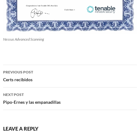
Nessus Advanced Scanning
Post
PREVIOUS POST
navigation
Certs recibidos
NEXT POST
Pipo-Ernes y las empanadillas
LEAVE A REPLY