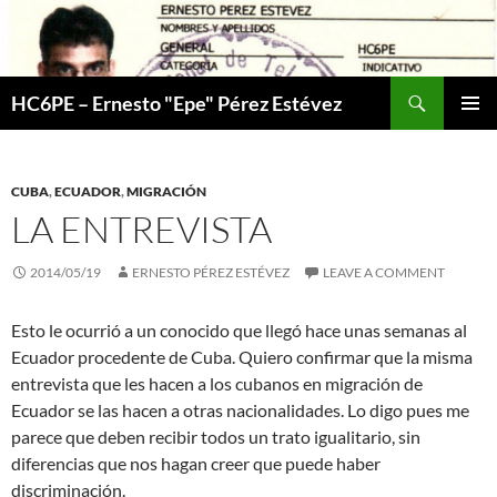
Skip
to
content
Search
HC6PE – Ernesto "Epe" Pérez Estévez
PRIMAR
MENU
CUBA
,
ECUADOR
,
MIGRACIÓN
LA ENTREVISTA
2014/05/19
ERNESTO PÉREZ ESTÉVEZ
LEAVE A COMMENT
Esto le ocurrió a un conocido que llegó hace unas semanas al
Ecuador procedente de Cuba. Quiero confirmar que la misma
entrevista que les hacen a los cubanos en migración de
Ecuador se las hacen a otras nacionalidades. Lo digo pues me
parece que deben recibir todos un trato igualitario, sin
diferencias que nos hagan creer que puede haber
discriminación.