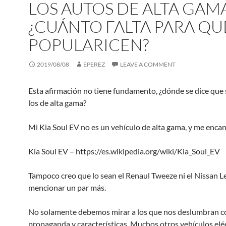
LOS AUTOS DE ALTA GAM
¿CUÁNTO FALTA PARA QU
POPULARICEN?
2019/08/08
EPEREZ
LEAVE A COMMENT
Esta afirmación no tiene fundamento, ¿dónde se dice que 
los de alta gama?
Mi Kia Soul EV no es un vehículo de alta gama, y me encan
Kia Soul EV – https://es.wikipedia.org/wiki/Kia_Soul_EV
Tampoco creo que lo sean el Renaul Tweeze ni el Nissan Le
mencionar un par más.
No solamente debemos mirar a los que nos deslumbran c
propaganda y características. Muchos otros vehículos elé