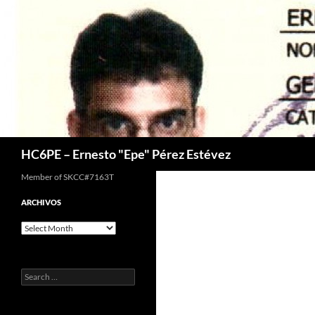
Skip
to
content
Search
HC6PE – Ernesto "Epe" Pérez Estévez
Member of SKCC#7163T
ARCHIVOS
Archivos
Search
for: