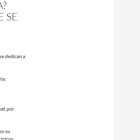
A?
E SE
se dedican a
ta:
af, por
on su
ctricos