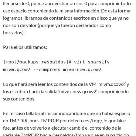
llenarse de 0, puede aprovecharse esos 0 para comprimir todo
ese espacio conteniendo la misma información. De esta forma
logramos librarnos de contenidos escritos en disco que ya no
nos son de valor (porque ya fueron declarados como
borrados).
Para ellos utilizamos:
[root@backups respaldos]# virt-sparsify
mivm.qcow2 --compress mivm-new.qcow2
Lo que hará será leer los contenidos de la VM ‘mivm.qcow2’ y
los escribirá hacia la salida ‘mivm-new.qcow2’, comprimiendo
sus contenidos.
En mi caso fallaba al iniciar indicándome que no había espacio
en TMPDIR, pues TMPDIR por defecto es /tmp/, lo que hice
fue, antes de volverlo a ejecutar cambié el contenido de la
variable TMPDIR hacia /respaldos/tmp ya que en la partición