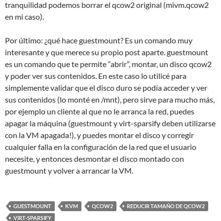
tranquilidad podemos borrar el qcow2 original (mivm.qcow2
en mi caso).
Por último: ¿qué hace guestmount? Es un comando muy
interesante y que merece su propio post aparte. guestmount
es un comando que te permite “abrir”, montar, un disco qcow2
y poder ver sus contenidos. En este caso lo utilicé para
simplemente validar que el disco duro se podía acceder y ver
sus contenidos (lo monté en /mnt), pero sirve para mucho más,
por ejemplo un cliente al que no le arranca la red, puedes
apagar la máquina (guestmount y virt-sparsify deben utilizarse
con la VM apagada!), y puedes montar el disco y corregir
cualquier falla en la configuración de la red que el usuario
necesite, y entonces desmontar el disco montado con
guestmount y volver a arrancar la VM.
GUESTMOUNT
KVM
QCOW2
REDUCIR TAMAÑO DE QCOW2
VIRT-SPARSIFY