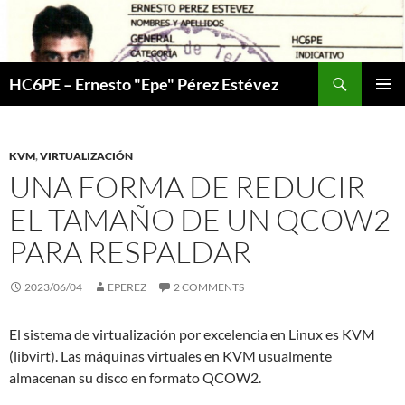
Skip
to
content
Search
HC6PE – Ernesto "Epe" Pérez Estévez
PRIMAR
MENU
KVM
,
VIRTUALIZACIÓN
UNA FORMA DE REDUCIR
EL TAMAÑO DE UN QCOW2
PARA RESPALDAR
2023/06/04
EPEREZ
2 COMMENTS
El sistema de virtualización por excelencia en Linux es KVM
(libvirt). Las máquinas virtuales en KVM usualmente
almacenan su disco en formato QCOW2.