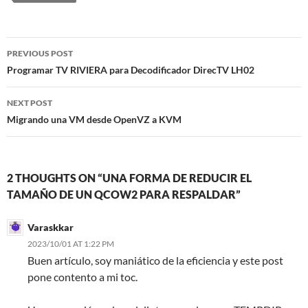
Post
PREVIOUS POST
navigation
Programar TV RIVIERA para Decodificador DirecTV LH02
NEXT POST
Migrando una VM desde OpenVZ a KVM
2 THOUGHTS ON “UNA FORMA DE REDUCIR EL
TAMAÑO DE UN QCOW2 PARA RESPALDAR”
Varaskkar
2023/10/01 AT 1:22 PM
Buen artículo, soy maniático de la eficiencia y este post
pone contento a mi toc.