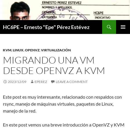
Skip
to
content
Search
HC6PE – Ernesto "Epe" Pérez Estévez
PRIMAR
MENU
KVM
,
LINUX
,
OPENVZ
,
VIRTUALIZACIÓN
MIGRANDO UNA VM
DESDE OPENVZ A KVM
2023/12/09
EPEREZ
LEAVE A COMMENT
Este post es muy interesante, relacionado con respaldos con
rsync, manejo de máquinas virtuales, paquetes de Linux,
manejo de la red.
En este post vemos una breve introducción a OpenVZ y KVM