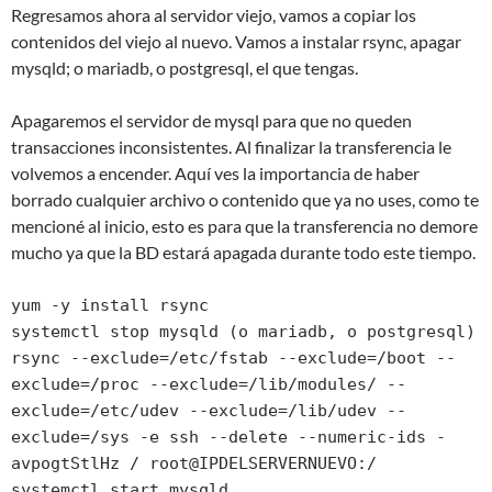
Regresamos ahora al servidor viejo, vamos a copiar los
contenidos del viejo al nuevo. Vamos a instalar rsync, apagar
mysqld; o mariadb, o postgresql, el que tengas.
Apagaremos el servidor de mysql para que no queden
transacciones inconsistentes. Al finalizar la transferencia le
volvemos a encender. Aquí ves la importancia de haber
borrado cualquier archivo o contenido que ya no uses, como te
mencioné al inicio, esto es para que la transferencia no demore
mucho ya que la BD estará apagada durante todo este tiempo.
yum -y install rsync

systemctl stop mysqld (o mariadb, o postgresql)

rsync --exclude=/etc/fstab --exclude=/boot --
exclude=/proc --exclude=/lib/modules/ --
exclude=/etc/udev --exclude=/lib/udev --
exclude=/sys -e ssh --delete --numeric-ids -
avpogtStlHz / root@IPDELSERVERNUEVO:/

systemctl start mysqld