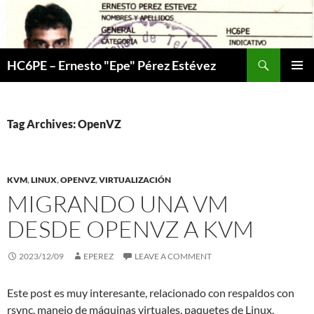
Skip
to
content
Search
HC6PE – Ernesto "Epe" Pérez Estévez
PRIMAR
MENU
Tag Archives: OpenVZ
KVM
,
LINUX
,
OPENVZ
,
VIRTUALIZACIÓN
MIGRANDO UNA VM
DESDE OPENVZ A KVM
2023/12/09
EPEREZ
LEAVE A COMMENT
Este post es muy interesante, relacionado con respaldos con
rsync, manejo de máquinas virtuales, paquetes de Linux,