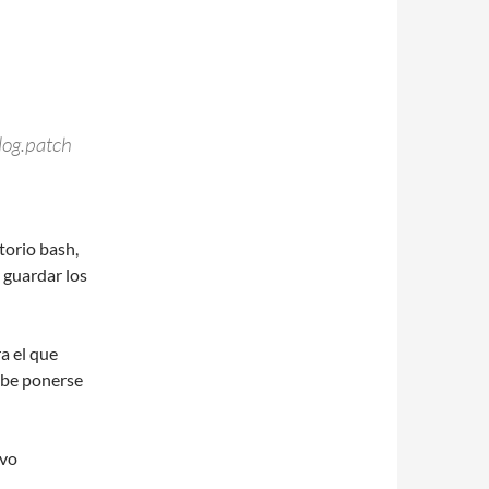
log.patch
torio bash,
y guardar los
a el que
debe ponerse
ivo