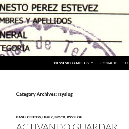
BIENVENIDO A MI BLOG
CONTACTO
C
Category Archives: rsyslog
BASH
,
CENTOS
,
LINUX
,
MOCK
,
RSYSLOG
ACTIVANDO GUARDAR