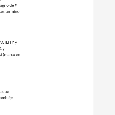
signo de #
nces termino
FACILITY y
1 y
í (marco en
ra que
cambié):