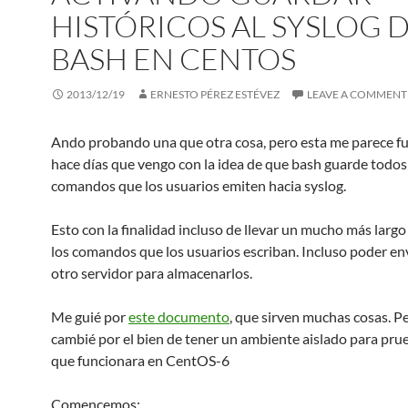
HISTÓRICOS AL SYSLOG 
BASH EN CENTOS
2013/12/19
ERNESTO PÉREZ ESTÉVEZ
LEAVE A COMMENT
Ando probando una que otra cosa, pero esta me parece f
hace días que vengo con la idea de que bash guarde todos
comandos que los usuarios emiten hacia syslog.
Esto con la finalidad incluso de llevar un mucho más largo
los comandos que los usuarios escriban. Incluso poder env
otro servidor para almacenarlos.
Me guié por
este documento
, que sirven muchas cosas. P
cambié por el bien de tener un ambiente aislado para pru
que funcionara en CentOS-6
Comencemos: