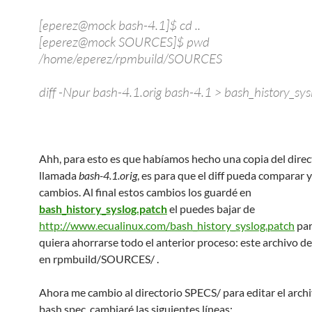
[eperez@mock bash-4.1]$ cd ..
[eperez@mock SOURCES]$ pwd
/home/eperez/rpmbuild/SOURCES
diff -Npur bash-4.1.orig bash-4.1 > bash_history_sys
Ahh, para esto es que habíamos hecho una copia del direc
llamada
bash-4.1.orig
, es para que el diff pueda comparar 
cambios. Al final estos cambios los guardé en
bash_history_syslog.patch
el puedes bajar de
http://www.ecualinux.com/bash_history_syslog.patch
par
quiera ahorrarse todo el anterior proceso: este archivo 
en rpmbuild/SOURCES/ .
Ahora me cambio al directorio SPECS/ para editar el arch
bash.spec, cambiaré las siguientes líneas: