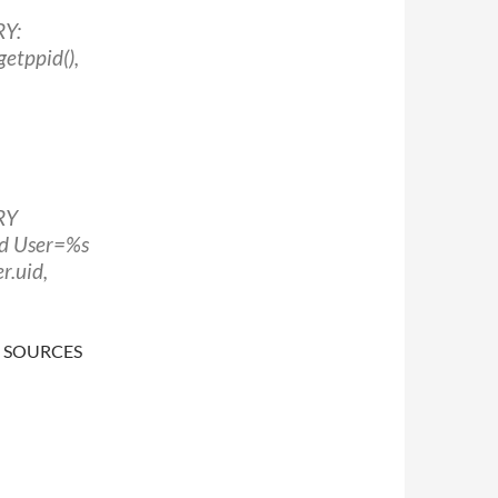
RY:
tppid(),
RY
d User=%s
er.uid,
rio SOURCES