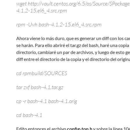
wget http://vault.centos.org/6.5/os/Source/SPackag
4.1.2-15.el6_4.src.rpm
rpm -Uvh bash-4.1.2-15.el6_4.src.rpm
Ahora viene lo más duro, que es generar un diff con los c
se harán. Para ello abriré el tar.gz del bash, haré una copia
directorio, cambiaré un par de archivos, y luego de esto g
diff entre el directorio de la copia y el directorio del origina
cd rpmbuild/SOURCES
tar zxf bash-4.1.tar.gz
cp -r bash-4.1 bash-4.1.orig
cd bash-4.1
Edito entonces el archivo
config-top.h
y sobre la línea 10