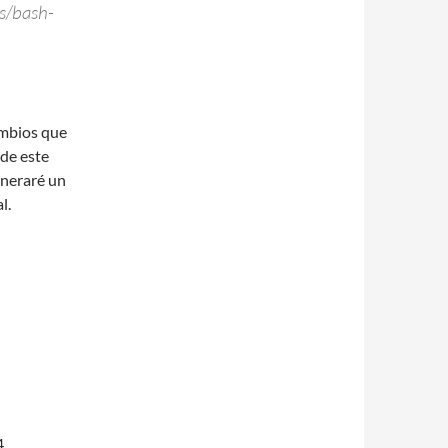
es/bash-
ambios que
 de este
eneraré un
l.
4