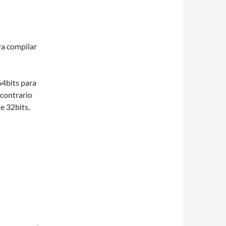
ra compilar
64bits para
 contrario
e 32bits.