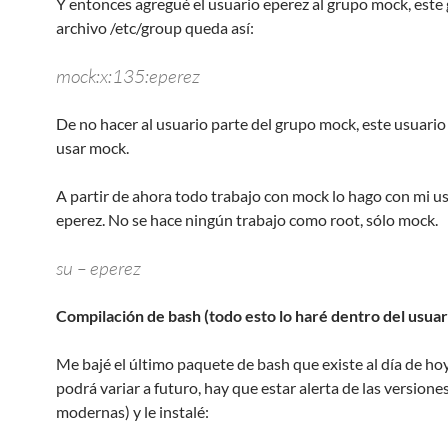
Y entonces agregué el usuario eperez al grupo mock, este 
archivo /etc/group queda así:
mock:x:135:eperez
De no hacer al usuario parte del grupo mock, este usuari
usar mock.
A partir de ahora todo trabajo con mock lo hago con mi u
eperez. No se hace ningún trabajo como root, sólo mock.
su – eperez
Compilación de bash (todo esto lo haré dentro del usuar
Me bajé el último paquete de bash que existe al día de hoy
podrá variar a futuro, hay que estar alerta de las versione
modernas) y le instalé: