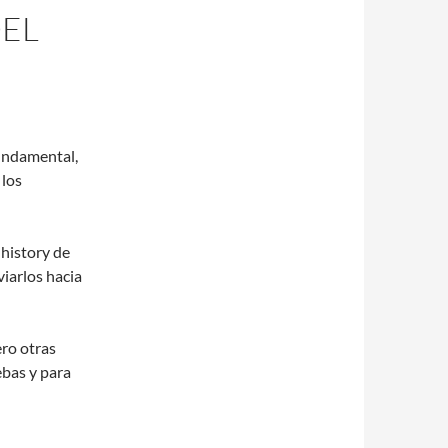
DEL
undamental,
 los
 history de
iarlos hacia
ero otras
ebas y para