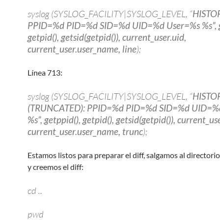
syslog (SYSLOG_FACILITY|SYSLOG_LEVEL, “
HISTO
PPID=%d PID=%d SID=%d UID=%d User=%s %s”, ge
getpid(), getsid(getpid()), current_user.uid,
current_user.user_name, line
);
Línea 713:
syslog (SYSLOG_FACILITY|SYSLOG_LEVEL, “
HISTO
(TRUNCATED): PPID=%d PID=%d SID=%d UID=%
%s”, getppid(), getpid(), getsid(getpid()), current_us
current_user.user_name, trunc
);
Estamos listos para preparar el diff, salgamos al directo
y creemos el diff:
cd ..
pwd