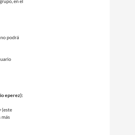
grupo, en el
o no podrá
suario
io eperez):
 (este
s más