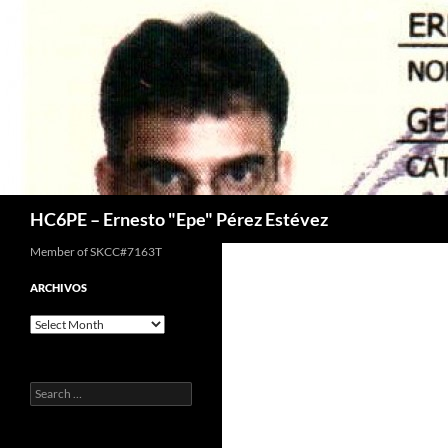
Skip
to
content
Search
HC6PE – Ernesto "Epe" Pérez Estévez
Member of SKCC#7163T
ARCHIVOS
Archivos
Search
for: