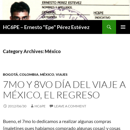
Skip
to
content
Search
HC6PE – Ernesto "Epe" Pérez Estévez
PRIMAR
MENU
Category Archives: México
BOGOTÁ
,
COLOMBIA
,
MÉXICO
,
VIAJES
7MO Y 8VO DÍA DEL VIAJE A
MÉXICO, EL REGRESO
2012/06/30
HC6PE
LEAVE A COMMENT
Bueno, el 7mo lo dedicamos a realizar algunas compras
(maletines pues habíamos comprado algunas cosas) y cosas