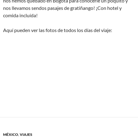
nos hemos quedado en Bogotá para conocerle un poquito y
nos llevamos sendos pasajes de gratiñango! ¡Con hotel y
comida incluída!
Aquí pueden ver las fotos de todos los días del viaje:
MÉXICO
,
VIAJES