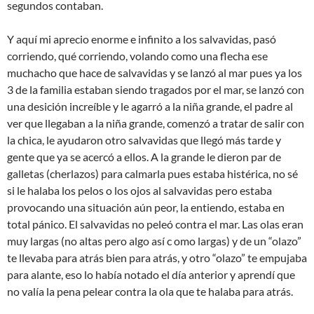
segundos contaban.
Y aquí mi aprecio enorme e infinito a los salvavidas, pasó
corriendo, qué corriendo, volando como una flecha ese
muchacho que hace de salvavidas y se lanzó al mar pues ya los
3 de la familia estaban siendo tragados por el mar, se lanzó con
una desición increíble y le agarró a la niña grande, el padre al
ver que llegaban a la niña grande, comenzó a tratar de salir con
la chica, le ayudaron otro salvavidas que llegó más tarde y
gente que ya se acercó a ellos. A la grande le dieron par de
galletas (cherlazos) para calmarla pues estaba histérica, no sé
si le halaba los pelos o los ojos al salvavidas pero estaba
provocando una situación aún peor, la entiendo, estaba en
total pánico. El salvavidas no peleó contra el mar. Las olas eran
muy largas (no altas pero algo así c omo largas) y de un “olazo”
te llevaba para atrás bien para atrás, y otro “olazo” te empujaba
para alante, eso lo había notado el día anterior y aprendí que
no valía la pena pelear contra la ola que te halaba para atrás.