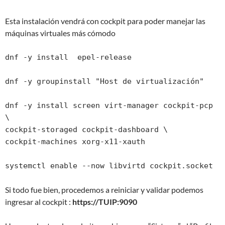
Esta instalación vendrá con cockpit para poder manejar las
máquinas virtuales más cómodo
dnf -y install  epel-release

dnf -y groupinstall "Host de virtualización"

dnf -y install screen virt-manager cockpit-pcp 
\

cockpit-storaged cockpit-dashboard \

cockpit-machines xorg-x11-xauth

systemctl enable --now libvirtd cockpit.socket
Si todo fue bien, procedemos a reiniciar y validar podemos
ingresar al cockpit :
https://TUIP:9090