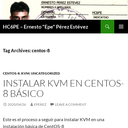
Skip
to
content
Search
HC6PE – Ernesto "Epe" Pérez Estévez
PRIMAR
MENU
Tag Archives: centos-8
CENTOS-8
,
KVM
,
UNCATEGORIZED
INSTALAR KVM EN CENTOS-
8 BÁSICO
2020/04/26
EPEREZ
LEAVE A COMMENT
Este es el proceso a seguir para instalar KVM en una
instalación básica de CentOS-8