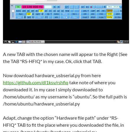
A new TAB with the chosen name will appear to the Right (See
the TAB *RS-HFIQ* in my case. Ok, click that TAB.
Now download hardware_usbserial.py from here
https://github.com/dl1ksv/rshfiq
take note of where you
downloaded it. In my case I simply downloaded to
/home/ubuntu/ as my username is “ubuntu”. So the full path is
/home/ubuntu/hardware_usbserial.py
Adapt, change the option “Hardware file path” under *RS-
HFIQ* TAB to fit the place where you downloaded the file, in
my case /home/ubuntu/hardware_usbserial.py