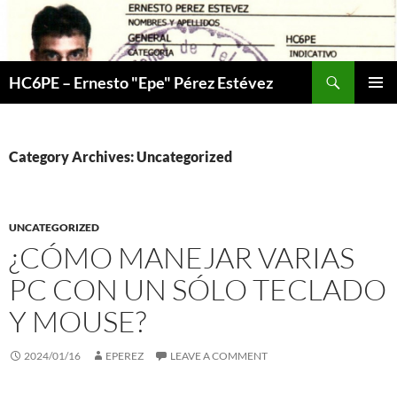
Skip
to
content
Search
HC6PE – Ernesto "Epe" Pérez Estévez
PRIMAR
MENU
Category Archives: Uncategorized
UNCATEGORIZED
¿CÓMO MANEJAR VARIAS
PC CON UN SÓLO TECLADO
Y MOUSE?
2024/01/16
EPEREZ
LEAVE A COMMENT