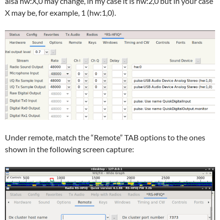
alsa hw:X,0 may change, in my case it is hw:2,0 but in your case
X may be, for example, 1 (hw:1,0).
Under remote, match the “Remote” TAB options to the ones
shown in the following screen capture: