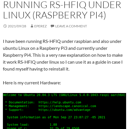
RUNNING RS-HFIQ UNDER
LINUX (RASPBERRY PI4)
2021/09/28
EPEREZ
LEAVE A COMMENT
I have been running RS-HFIQ under raspbian and also under
ubuntu Linux on a Raspberry Pi3 and currently under
Raspberry Pi4. This is a very raw explanation on how to make
it work RS-HFIQ under linux so I can use it as a guide in case I
found myself having to reinstall it.
Here is my current Hardware: