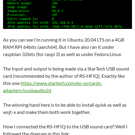
As you can see I’m running it in Ubuntu 20.04 LTS on a 4GB
RAM RPI 64bits (aarch64). But I have also ran it under
raspbian 32bits (for raspi 3) as well as under Fedora Linux
The Input and output is being made via a StarTech USB sound
card (recommended by the author of RS-HFIQ). Exactly like
this one
https://www.startech.com/en-us/cards-
adapters/icusbaudio2d
The winning hand here is to be able to install quisk as well as
wsjt-x and make them both work together.
How I connected the RS-HFIQ to the USB sound card? Well I
followed the diagram in this link: