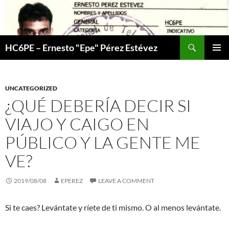
Skip
to
content
Search
HC6PE – Ernesto "Epe" Pérez Estévez
PRIMAR
MENU
UNCATEGORIZED
¿QUÉ DEBERÍA DECIR SI
VIAJO Y CAIGO EN
PÚBLICO Y LA GENTE ME
VE?
2019/08/08
EPEREZ
LEAVE A COMMENT
Si te caes? Levántate y ríete de ti mismo. O al menos levántate.