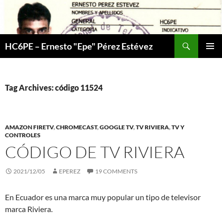
Skip
to
content
Search
HC6PE – Ernesto "Epe" Pérez Estévez
PRIMAR
MENU
Tag Archives: código 11524
AMAZON FIRETV
,
CHROMECAST
,
GOOGLE TV
,
TV RIVIERA
,
TV Y
CONTROLES
CÓDIGO DE TV RIVIERA
2021/12/05
EPEREZ
19 COMMENTS
En Ecuador es una marca muy popular un tipo de televisor
marca Riviera.