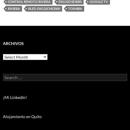
CONTROL REMOTO RIVIERA
DSG32CHE3000
GOOGLE TV
RIVIERA
RLED-DSG32CHE3000
TOSHIBA
ARCHIVOS
Archivos
Search
for:
¡Mi LinkedIn!
Alojamiento en Quito