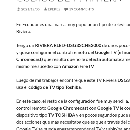
2021/12/05
EPEREZ
19 COMMENTS
En Ecuador es una marca muy popular un tipo de televiso
Riviera.
Tengo un
RIVIERA RLED-DSG32CHE3000
de unos pocos
y quise configurar el control remoto del
Google TV (el n
Chromecast)
que resulta que no le detecta automáticame
mismo me sucedió con
Amazon FireTV
Luego de mil trabajos encontré que este TV Riviera
DSG3
usa el
código de TV tipo Toshiba
.
En este caso, el resto de la configuración fue muy sencilla,
control remoto
Google Chromecast
con
Google TV
le co
dispositivo tipo
TV TOSHIBA
y en pocos segundos pude re
dos acciones que más necesitaba que es que a través del 
Google TV se pueda apagar/encender el TV y subir/bajar e