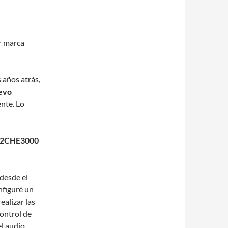
r marca
 años atrás,
uevo
nte. Lo
2CHE3000
 desde el
nfiguré un
alizar las
control de
l audio.