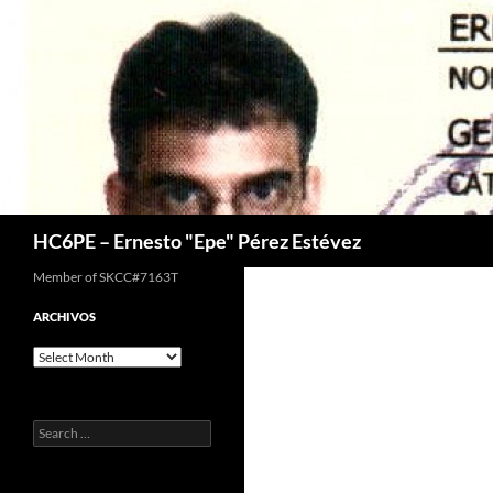
Skip
to
content
Search
HC6PE – Ernesto "Epe" Pérez Estévez
Member of SKCC#7163T
ARCHIVOS
Archivos
Search
for: