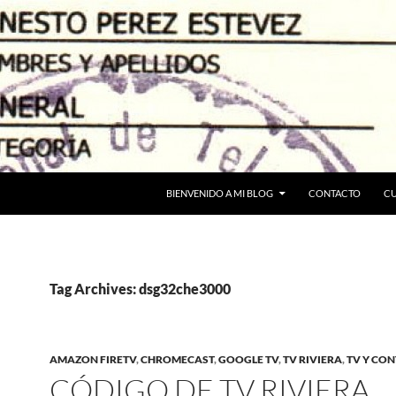
BIENVENIDO A MI BLOG
CONTACTO
C
Tag Archives: dsg32che3000
AMAZON FIRETV
,
CHROMECAST
,
GOOGLE TV
,
TV RIVIERA
,
TV Y CO
CÓDIGO DE TV RIVIERA