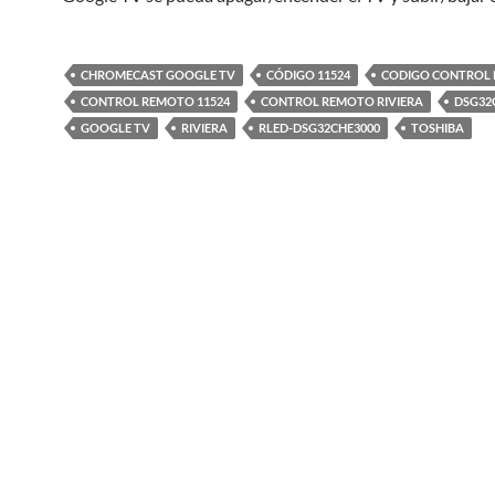
CHROMECAST GOOGLE TV
CÓDIGO 11524
CODIGO CONTROL
CONTROL REMOTO 11524
CONTROL REMOTO RIVIERA
DSG32
GOOGLE TV
RIVIERA
RLED-DSG32CHE3000
TOSHIBA