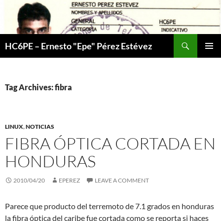
Skip
to
content
Search
HC6PE – Ernesto "Epe" Pérez Estévez
PRIMAR
MENU
Tag Archives: fibra
LINUX
,
NOTICIAS
FIBRA ÓPTICA CORTADA EN
HONDURAS
2010/04/20
EPEREZ
LEAVE A COMMENT
Parece que producto del terremoto de 7.1 grados en honduras
la fibra óptica del caribe fue cortada como se reporta si haces