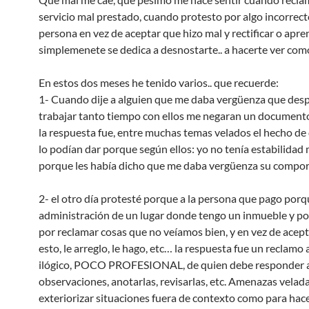
servicio mal prestado, cuando protesto por algo incorrecto
persona en vez de aceptar que hizo mal y rectificar o apren
simplemenete se dedica a desnostarte.. a hacerte ver com
En estos dos meses he tenido varios.. que recuerde:
1- Cuando dije a alguien que me daba vergüenza que des
trabajar tanto tiempo con ellos me negaran un document
la respuesta fue, entre muchas temas velados el hecho de
lo podían dar porque según ellos: yo no tenía estabilidad
porque les había dicho que me daba vergüenza su compo
2- el otro día protesté porque a la persona que pago porqu
administración de un lugar donde tengo un inmueble y por
por reclamar cosas que no veíamos bien, y en vez de acepta
esto, le arreglo, le hago, etc… la respuesta fue un reclamo
ilógico, POCO PROFESIONAL, de quien debe responder 
observaciones, anotarlas, revisarlas, etc. Amenazas velada
exteriorizar situaciones fuera de contexto como para hac