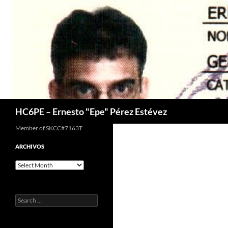
Skip
to
content
Search
HC6PE – Ernesto "Epe" Pérez Estévez
Member of SKCC#7163T
ARCHIVOS
Archivos
Search
for: