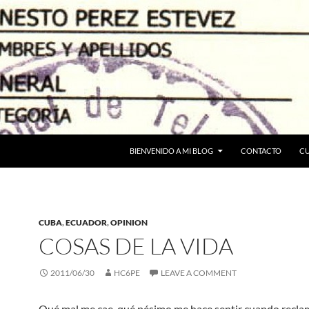
BIENVENIDO A MI BLOG
CONTACTO
C
CUBA
,
ECUADOR
,
OPINION
COSAS DE LA VIDA
2011/06/30
HC6PE
LEAVE A COMMENT
Qué mal me cae, qué pésimo me hace sentir cuando recla