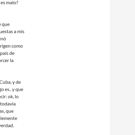
 es malo?
e que
uestas a mis
inó
origen como
 país de
rcer la
Cuba, y de
o es.. y que
r: ok, lo
 todavía
as, que
plemente
verdad.