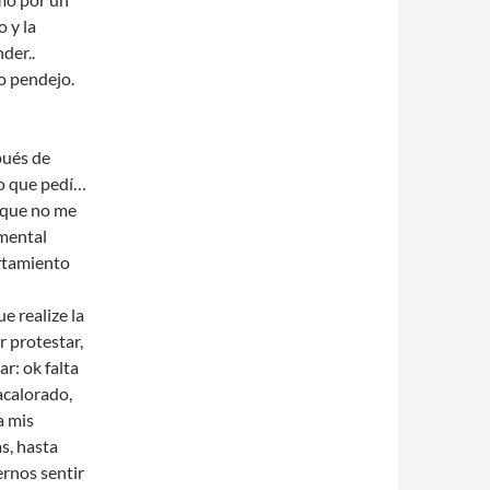
 y la
der..
o pendejo.
pués de
o que pedí…
 que no me
 mental
rtamiento
e realize la
 protestar,
r: ok falta
 acalorado,
a mis
s, hasta
ernos sentir