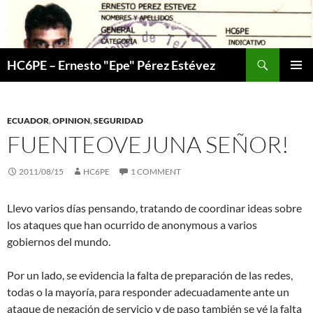
Skip
to
content
Search
HC6PE – Ernesto "Epe" Pérez Estévez
PRIMAR
MENU
ECUADOR
,
OPINION
,
SEGURIDAD
FUENTEOVEJUNA SEÑOR!
2011/08/15
HC6PE
1 COMMENT
Llevo varios días pensando, tratando de coordinar ideas sobre
los ataques que han ocurrido de anonymous a varios
gobiernos del mundo.
Por un lado, se evidencia la falta de preparación de las redes,
todas o la mayoría, para responder adecuadamente ante un
ataque de negación de servicio y de paso también se vé la falta