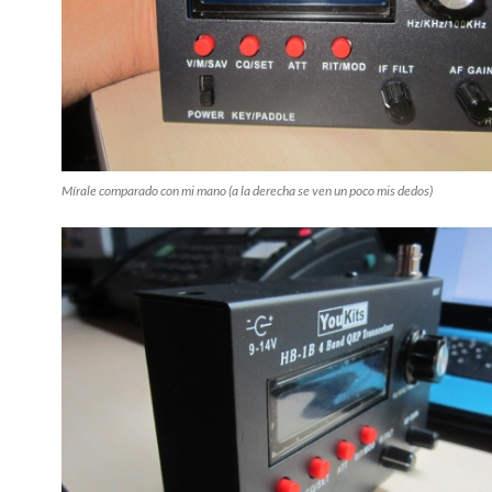
Mírale comparado con mi mano (a la derecha se ven un poco mis dedos)