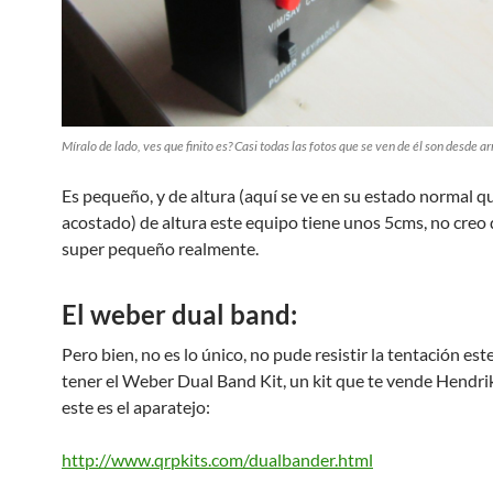
Míralo de lado, ves que finito es? Casi todas las fotos que se ven de él son desde ar
Es pequeño, y de altura (aquí se ve en su estado normal q
acostado) de altura este equipo tiene unos 5cms, no creo 
super pequeño realmente.
El weber dual band:
Pero bien, no es lo único, no pude resistir la tentación es
tener el Weber Dual Band Kit, un kit que te vende Hendrik
este es el aparatejo:
http://www.qrpkits.com/dualbander.html