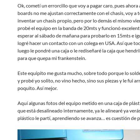
Ok, cometí un errorcillo que voy a pagar caro, pues ahor
boards no me ajustan correctamente con el chasis, voy a 
inventar un chasis propio, pero por lo demás el mismo vi
probé el equipo en la banda de 20mts y funcionó excelent
esperar al sábado de mañana para probarlo en 15mts e i
logré hacer un contacto con un colega en USA. Así que to
luego le pondré una caja o le rediseñaré la caja que hend
para que quepa mi frankenstein.
Este equipito me gusta mucho, sobre todo porque lo soldé
y probé yo solito, no vino hecho, sino sus piezas y le fui 
poquito. Así mejor.
Aquí algunas fotos del equipo metido en una caja de plást
que está desalineado internamente, ya le alinearé ya verás.
plástico le partí, aprendiendo se avanza… es cuestión de 