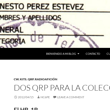
BIENVENIDO A MI BLOG
CONTACTO
C
CW
,
KITS
,
QRP
,
RADIOAFICIÓN
DOS QRP PARA LA COLE
2012/04/15
HC6PE
LEAVE A COMMENT
El HB-1B