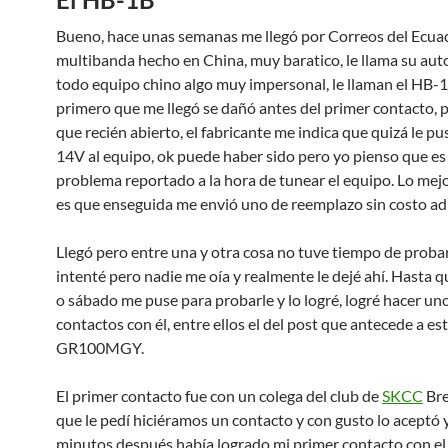
Bueno, hace unas semanas me llegó por Correos del Ecu
multibanda hecho en China, muy baratico, le llama su aut
todo equipo chino algo muy impersonal, le llaman el HB-1
primero que me llegó se dañó antes del primer contacto, p
que recién abierto, el fabricante me indica que quizá le p
14V al equipo, ok puede haber sido pero yo pienso que es
problema reportado a la hora de tunear el equipo. Lo mej
es que enseguida me envió uno de reemplazo sin costo adi
Llegó pero entre una y otra cosa no tuve tiempo de probar
intenté pero nadie me oía y realmente le dejé ahí. Hasta q
o sábado me puse para probarle y lo logré, logré hacer uno
contactos con él, entre ellos el del post que antecede a est
GR100MGY.
El primer contacto fue con un colega del club de
SKCC
Br
que le pedí hiciéramos un contacto y con gusto lo aceptó 
minutos después había logrado mi primer contacto con e