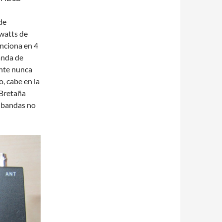
de
watts de
unciona en 4
anda de
ente nunca
, cabe en la
 Bretaña
s bandas no