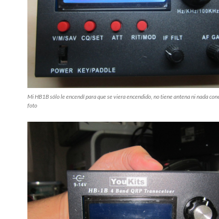
Mi HB1B sólo le encendí para que se viera encendido, no tiene antena ni nada con
foto