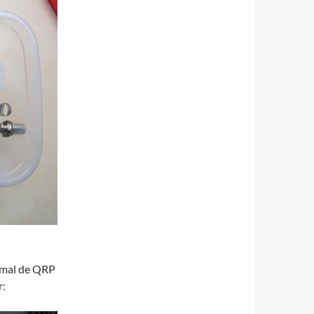
ormal de QRP
r: