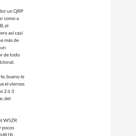
ador un QRP
or como a
B, el
ero así casi
use más de
 un
or de todo
cional.
le, bueno le
ue el viernes
s 2 ó 3
e, del
et W5ZR
y pocos
l HB1B