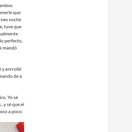
a ambos
tenerle que
ernes noche
e, tuve que
gualmente
do perfecto,
rik mandó
 y enrrollé
armando de a
ico. Yo sé
. y sé que el
poco a poco: