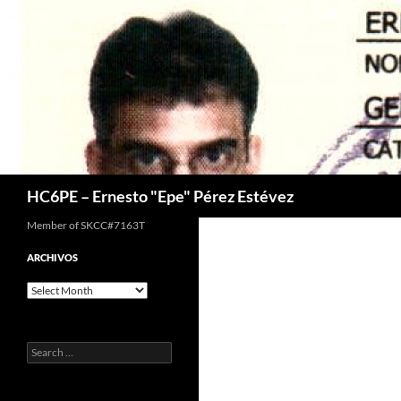
Skip
to
content
Search
HC6PE – Ernesto "Epe" Pérez Estévez
Member of SKCC#7163T
ARCHIVOS
Archivos
Search
for: