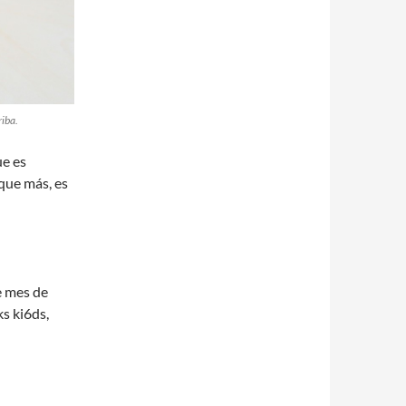
riba.
ue es
que más, es
te mes de
s ki6ds,