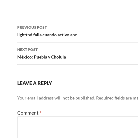
Post
PREVIOUS POST
navigation
lighttpd falla cuando activo apc
NEXT POST
México: Puebla y Cholula
LEAVE A REPLY
Your email address will not be published.
Required fields are 
Comment
*