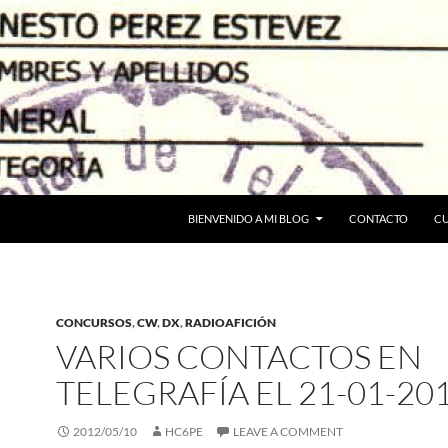
BIENVENIDO A MI BLOG
CONTACTO
C
CONCURSOS
,
CW
,
DX
,
RADIOAFICIÓN
VARIOS CONTACTOS EN
TELEGRAFÍA EL 21-01-20
2012/05/10
HC6PE
LEAVE A COMMENT