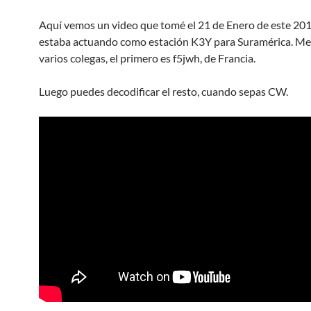
Aquí vemos un video que tomé el 21 de Enero de este 20
estaba actuando como estación K3Y para Suramérica. Me
varios colegas, el primero es f5jwh, de Francia.
Luego puedes decodificar el resto, cuando sepas CW.