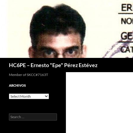
Skip
to
content
Search
HC6PE – Ernesto "Epe" Pérez Estévez
Member of SKCC#7163T
ARCHIVOS
Archivos
Search
for: