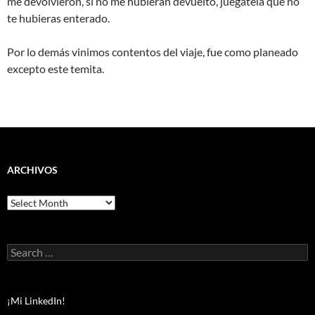
me devolvieron, si no me hubieran devuelto, juégatela que no
te hubieras enterado.
Por lo demás vinimos contentos del viaje, fue como planeado
excepto este temita.
ARCHIVOS
Archivos
Search
for:
¡Mi LinkedIn!