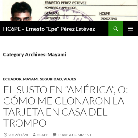
Skip
to
content
Search
HC6PE – Ernesto "Epe" Pérez Estévez
PRIMAR
MENU
Category Archives: Mayami
ECUADOR
,
MAYAMI
,
SEGURIDAD
,
VIAJES
EL SUSTO EN “AMÉRICA”, O:
CÓMO ME CLONARON LA
TARJETA EN CASA DEL
TROMPO
2012/11/28
HC6PE
LEAVE A COMMENT