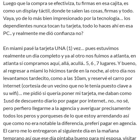
Luego que la compra se efectiviza, tu firmas en esa cajita, es
como un display táctil, donde te salen las cosas, firmas y todo.
Vaya, yo de lo más bien impresionado por la tecnología… los
dependientes nunca tocan tu tarjeta, todo lo haces ahí en esa
PC.. y realmente me dió confianza no?
En miami pasé la tarjeta UNA (1) vez… pues estuvimos
realmente un dia completo y ya al otro nos fuimos a atlanta, en
atlanta sí compramos aquí, allá, acullá.. 5, 6 , 7 lugares. Y bueno,
al regresar a miami lo hicimos tarde en la noche, al otro día nos
levantamos tardecito, como a las 10am, y reservé el carro por
internet (cortesía de un vecino que no le tenía puesto clave a
su wifi)… me pidió si quería poner mi tarjeta, me daban como
1usd de descuento diario por pagar por internet.. no.. no sé,
pero perfiero llegarme a la agencia y averiguar precisamente
todos los peros y porqueses de lo que estoy arrendando así
que como no era notable la diferencia, preferí pagar en agencia.
El carro me lo entregaron al siguiente día en la mañana
temprano así que ese día pintaba bueno para mi esposa, visitar