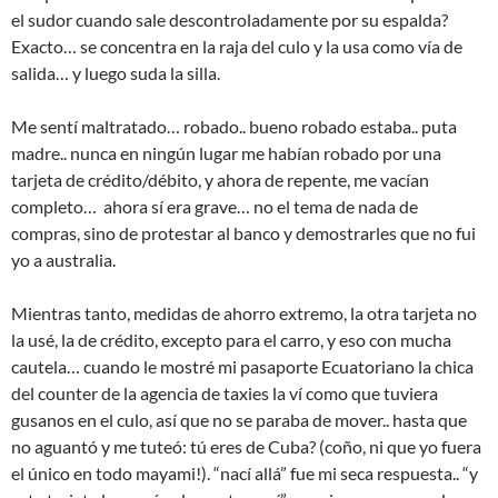
el sudor cuando sale descontroladamente por su espalda?
Exacto… se concentra en la raja del culo y la usa como vía de
salida… y luego suda la silla.
Me sentí maltratado… robado.. bueno robado estaba.. puta
madre.. nunca en ningún lugar me habían robado por una
tarjeta de crédito/débito, y ahora de repente, me vacían
completo… ahora sí era grave… no el tema de nada de
compras, sino de protestar al banco y demostrarles que no fui
yo a australia.
Mientras tanto, medidas de ahorro extremo, la otra tarjeta no
la usé, la de crédito, excepto para el carro, y eso con mucha
cautela… cuando le mostré mi pasaporte Ecuatoriano la chica
del counter de la agencia de taxies la ví como que tuviera
gusanos en el culo, así que no se paraba de mover.. hasta que
no aguantó y me tuteó: tú eres de Cuba? (coño, ni que yo fuera
el único en todo mayami!). “nací allá” fue mi seca respuesta.. “y