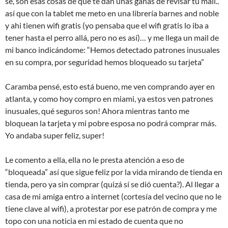
sé, son esas cosas de que te dan unas ganas de revisar tu mail..
así que con la tablet me meto en una librería barnes and noble
y ahi tienen wifi gratis (yo pensaba que el wifi gratis lo iba a
tener hasta el perro allá, pero no es así)… y me llega un mail de
mi banco indicándome: “Hemos detectado patrones inusuales
en su compra, por seguridad hemos bloqueado su tarjeta”
Caramba pensé, esto está bueno, me ven comprando ayer en
atlanta, y como hoy compro en miami, ya estos ven patrones
inusuales, qué seguros son! Ahora mientras tanto me
bloquean la tarjeta y mi pobre esposa no podrá comprar más.
Yo andaba super feliz, super!
Le comento a ella, ella no le presta atención a eso de
“bloqueada” así que sigue feliz por la vida mirando de tienda en
tienda, pero ya sin comprar (quizá sí se dió cuenta?). Al llegar a
casa de mi amiga entro a internet (cortesía del vecino que no le
tiene clave al wifi), a protestar por ese patrón de compra y me
topo con una noticia en mi estado de cuenta que no