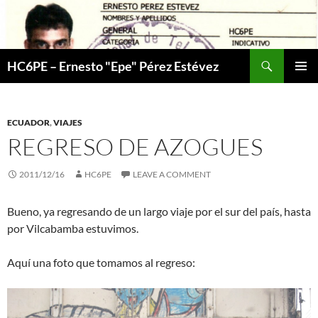
Skip
to
content
Search
HC6PE – Ernesto "Epe" Pérez Estévez
PRIMAR
MENU
ECUADOR
,
VIAJES
REGRESO DE AZOGUES
2011/12/16
HC6PE
LEAVE A COMMENT
Bueno, ya regresando de un largo viaje por el sur del país, hasta
por Vilcabamba estuvimos.
Aquí una foto que tomamos al regreso: