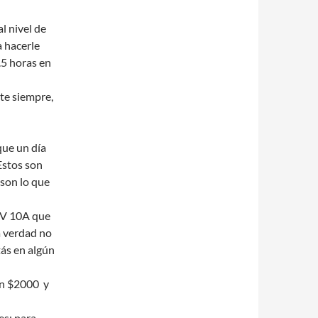
l nivel de
 hacerle
.5 horas en
te siempre,
ue un día
Estos son
 son lo que
20V 10A que
a verdad no
tás en algún
en $2000 y
es: para