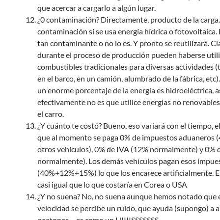
que acercar a cargarlo a algún lugar.
¿0 contaminación? Directamente, producto de la carga.. 
contaminación si se usa energía hídrica o fotovoltaica. E
tan contaminante o no lo es. Y pronto se reutilizará. C
durante el proceso de producción pueden haberse util
combustibles tradicionales para diversas actividades (
en el barco, en un camión, alumbrado de la fábrica, etc
un enorme porcentaje de la energía es hidroeléctrica, a
efectivamente no es que utilice energías no renovables
el carro.
¿Y cuánto te costó? Bueno, eso variará con el tiempo, e
que al momento se paga 0% de impuestos aduaneros 
otros vehículos), 0% de IVA (12% normalmente) y 0% 
normalmente). Los demás vehículos pagan esos impue
(40%+12%+15%) lo que los encarece artificialmente. E
casi igual que lo que costaría en Corea o USA
¿Y no suena? No, no suena aunque hemos notado que 
velocidad se percibe un ruido, que ayuda (supongo) a al
peatones… es como un HIIIISSSSSSS