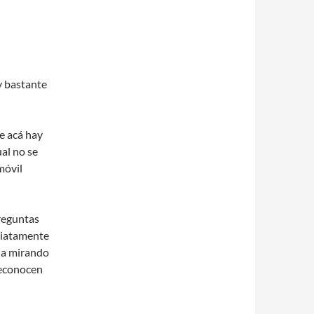
:
y bastante
e acá hay
al no se
móvil
reguntas
diatamente
eda mirando
 reconocen