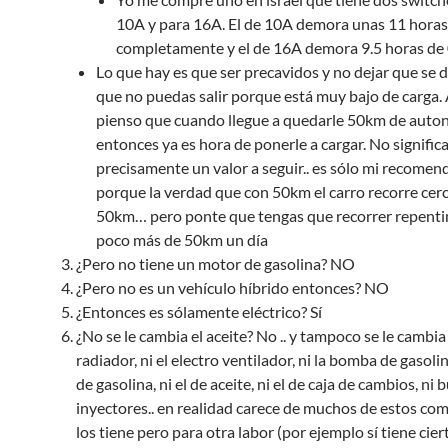
10A y para 16A. El de 10A demora unas 11 horas
completamente y el de 16A demora 9.5 horas de
Lo que hay es que ser precavidos y no dejar que se 
que no puedas salir porque está muy bajo de carga
pienso que cuando llegue a quedarle 50km de auto
entonces ya es hora de ponerle a cargar. No signific
precisamente un valor a seguir.. es sólo mi recomen
porque la verdad que con 50km el carro recorre cer
50km… pero ponte que tengas que recorrer repent
poco más de 50km un día
¿Pero no tiene un motor de gasolina? NO
¿Pero no es un vehículo híbrido entonces? NO
¿Entonces es sólamente eléctrico? Sí
¿No se le cambia el aceite? No .. y tampoco se le cambia
radiador, ni el electro ventilador, ni la bomba de gasolina,
de gasolina, ni el de aceite, ni el de caja de cambios, ni b
inyectores.. en realidad carece de muchos de estos c
los tiene pero para otra labor (por ejemplo sí tiene cie