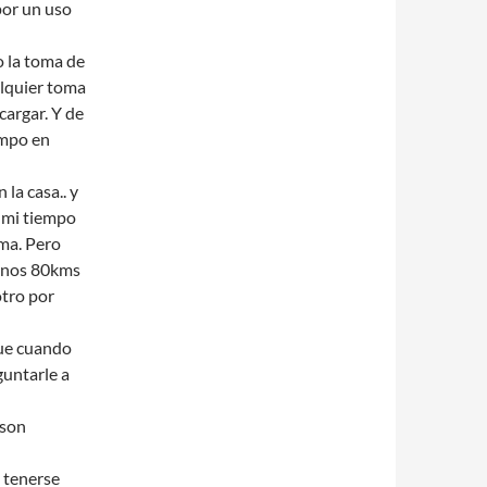
por un uso
o la toma de
alquier toma
cargar. Y de
empo en
 la casa.. y
e mi tiempo
rma. Pero
 unos 80kms
otro por
que cuando
guntarle a
 son
n tenerse