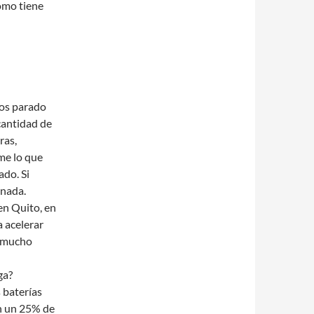
como tiene
mos parado
cantidad de
ras,
me lo que
ado. Si
 nada.
en Quito, en
a acelerar
r mucho
ga?
 baterías
on un 25% de