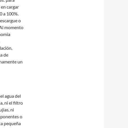
 en cargar
 0 a 100%.
descargue o
. Al momento
nomía
a
dación,
ca de
inamente un
 el agua del
 ni el filtro
ujias, ni
omponentes o
rta pequeña