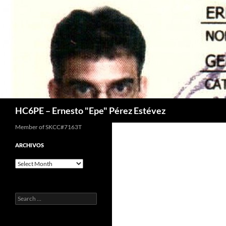
Skip
to
content
Search
HC6PE – Ernesto "Epe" Pérez Estévez
Member of SKCC#7163T
ARCHIVOS
Archivos
Search
for: