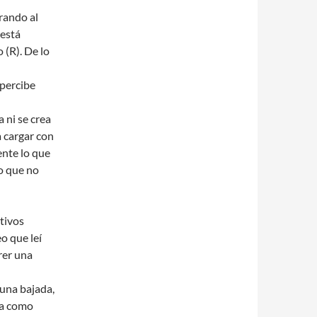
rando al
 está
 (R). De lo
 percibe
a ni se crea
a cargar con
nte lo que
o que no
tivos
o que leí
rer una
n una bajada,
ra como