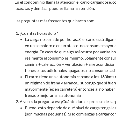
En el condominio llama la atención el carro cargándose, 
lucecitas y demás… pues les llama la atención.
Las preguntas más frecuentes que hacen son:
¿Cuántas horas dura?
La carga no se mide por horas. Si el carro está diga
en un semáforo o en un atasco, no consume mayor 
energía. En caso de que algo así ocurra por varias ho
realmente el consumo es mínimo. Solamente consu
camina + calefacción + ventilación + aire acondicion
tienes estos adicionales apagados, no consume casi
El carro tiene una autonomía cercana a los 180kms 
un régimen de frena y arranca.. supongo que si fuer
mayormente (ej: en carretera) entonces al no habe
frenado mejoraría la autonomía
A veces la pregunta es: ¿Cuánto dura el proceso de car
Bueno, esto depende de qué nivel de carga tenga las
(son muchas pequeñas). Si lo comienzas a cargar c