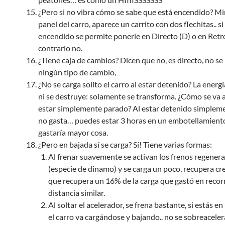
¿Pero si no vibra cómo se sabe que está encendido? Mi
panel del carro, aparece un carrito con dos flechitas.. si
encendido se permite ponerle en Directo (D) o en Retro
contrario no.
¿Tiene caja de cambios? Dicen que no, es directo, no se
ningún tipo de cambio,
¿No se carga solito el carro al estar detenido? La energí
ni se destruye: solamente se transforma. ¿Cómo se va 
estar simplemente parado? Al estar detenido simpleme
no gasta… puedes estar 3 horas en un embotellamient
gastaría mayor cosa.
¿Pero en bajada sí se carga? Sí! Tiene varias formas:
Al frenar suavemente se activan los frenos regenera
(especie de dinamo) y se carga un poco, recupera cre
que recupera un 16% de la carga que gastó en recor
distancia similar.
Al soltar el acelerador, se frena bastante, si estás e
el carro va cargándose y bajando.. no se sobreacele