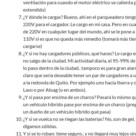
ventilación para cuando el motor eléctrico se calienta 
extendido)
¿Y dónde le cargas? Bueno, ahi en el parqueadero teng
220V para el cargador. Le cargo en mi casa. Pero en cu
de 220V en cualquier lugar del mundo, ahi se le pone a 
110V si es que no queda más remedio (tomará más ti
cargarse)
¿Y si no hay cargadores públicos, qué haces? Le cargo en
no salgo de la ciudad. Mi actividad diaria, el 95-99% d
lo paso dentro de la ciudad.. tampoco es para gran ala
claro que seria deseable tener un par de cargadores a
a la redonda de Quito. Por ejemplo uno hacia Ibarra y 
Laso o por Aloag (o en ambos).
¿Y si pasa por encima de un charco? Pasará lo mismo 
un vehículo híbrido pase por encima de un charco (pre
un dueño de un vehículo híbrido qué pasa)
¿Y si se vuelca no se riegan las baterías? No, son de gel,
digamos sólidas.
Y si se lo roban: tiene seguro.. y no llegará muy lejos si