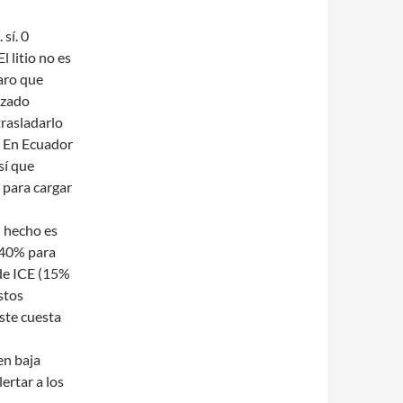
sí. 0
l litio no es
laro que
izado
trasladarlo
). En Ecuador
sí que
 para cargar
l hecho es
(40% para
de ICE (15%
stos
ste cuesta
en baja
ertar a los