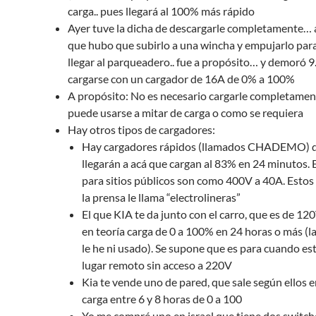
carga.. pues llegará al 100% más rápido
Ayer tuve la dicha de descargarle completamente… a
que hubo que subirlo a una wincha y empujarlo para
llegar al parqueadero.. fue a propósito… y demoró 9
cargarse con un cargador de 16A de 0% a 100%
A propósito: No es necesario cargarle completamen
puede usarse a mitar de carga o como se requiera
Hay otros tipos de cargadores:
Hay cargadores rápidos (llamados CHADEMO) q
llegarán a acá que cargan al 83% en 24 minutos. 
para sitios públicos son como 400V a 40A. Estos
la prensa le llama “electrolineras”
El que KIA te da junto con el carro, que es de 1
en teoría carga de 0 a 100% en 24 horas o más (l
le he ni usado). Se supone que es para cuando es
lugar remoto sin acceso a 220V
Kia te vende uno de pared, que sale según ellos 
carga entre 6 y 8 horas de 0 a 100
Yo me compré uno en israel que tiene dos switch