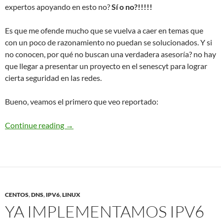
expertos apoyando en esto no?
Sí o no?!!!!!
Es que me ofende mucho que se vuelva a caer en temas que
con un poco de razonamiento no puedan se solucionados. Y si
no conocen, por qué no buscan una verdadera asesoría? no hay
que llegar a presentar un proyecto en el senescyt para lograr
cierta seguridad en las redes.
Bueno, veamos el primero que veo reportado:
Imágenes de ayer, nuevamente defacement y ata
Continue reading
→
CENTOS
,
DNS
,
IPV6
,
LINUX
YA IMPLEMENTAMOS IPV6