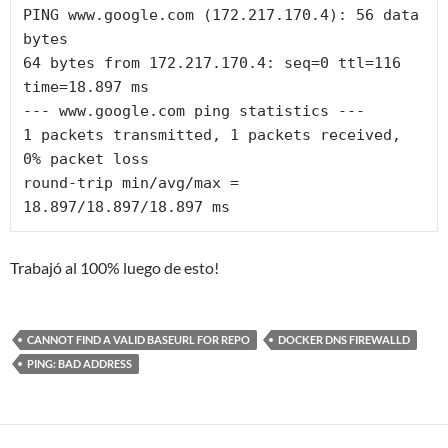
PING www.google.com (172.217.170.4): 56 data 
bytes

64 bytes from 172.217.170.4: seq=0 ttl=116 
time=18.897 ms

--- www.google.com ping statistics ---

1 packets transmitted, 1 packets received, 
0% packet loss

round-trip min/avg/max = 
18.897/18.897/18.897 ms
Trabajó al 100% luego de esto!
CANNOT FIND A VALID BASEURL FOR REPO
DOCKER DNS FIREWALLD
PING: BAD ADDRESS