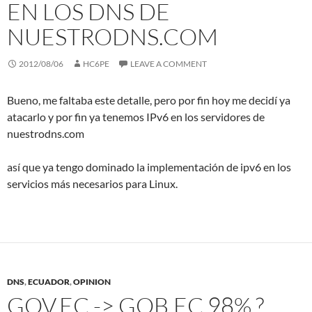
EN LOS DNS DE
NUESTRODNS.COM
2012/08/06
HC6PE
LEAVE A COMMENT
Bueno, me faltaba este detalle, pero por fin hoy me decidí ya
atacarlo y por fin ya tenemos IPv6 en los servidores de
nuestrodns.com
así que ya tengo dominado la implementación de ipv6 en los
servicios más necesarios para Linux.
DNS
,
ECUADOR
,
OPINION
GOV.EC -> GOB.EC 98% ?