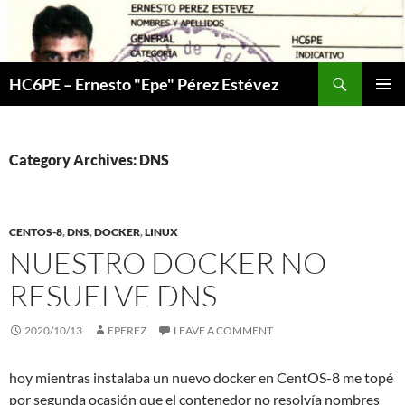
Skip
to
content
Search
HC6PE – Ernesto "Epe" Pérez Estévez
PRIMAR
MENU
Category Archives: DNS
CENTOS-8
,
DNS
,
DOCKER
,
LINUX
NUESTRO DOCKER NO
RESUELVE DNS
2020/10/13
EPEREZ
LEAVE A COMMENT
hoy mientras instalaba un nuevo docker en CentOS-8 me topé
por segunda ocasión que el contenedor no resolvía nombres